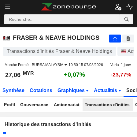
FRASER & NEAVE HOLDINGS
27,06
RM
+0,07%
FRASER & NEAVE HOLDINGS
Transactions d'initiés Fraser & Neave Holdings
Acti
Marché Fermé -
BURSA MALAYSIA
10:50:15 07/08/2026
Varia. 1 janv.
MYR
+0,07%
27,06
-23,77%
Synthèse
Cotations
Graphiques
Actualités
Soci
Profil
Gouvernance
Actionnariat
Transactions d'initiés
Historique des transactions d'initiés