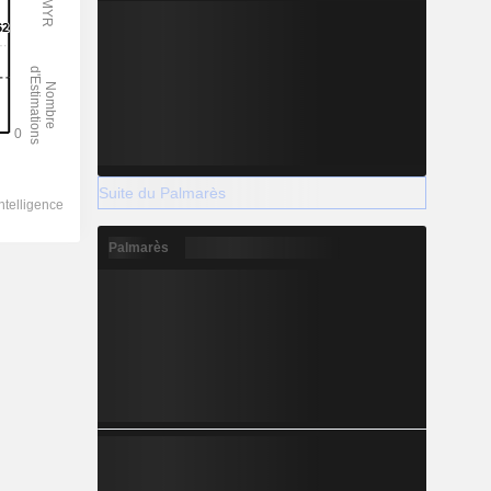
Suite du Palmarès
Palmarès