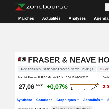
Marchés
Actualités
Analyses
Agenda
FRASER & NEAVE H
Révisions des Estimations Fraser & Neave Holdings
Ac
Marché Fermé -
BURSA MALAYSIA
10:50:15 07/08/2026
Varia
27,06
+0,07%
MYR
-3,
Synthèse
Cotations
Graphiques
Actualités