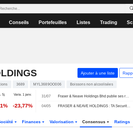
Conseils
Portefeuilles
Listes
Trading
Sc
OLDINGS
Ajouter à une liste
Rapp
tions
3689
MYL3689OO006
Boissons non alcoolisées
. 5j.
Varia. 1 janv.
31/07
Fraser & Neave Holdings Bhd publie ses résultats pour le troisième trimestre et les neuf mois clos le 30 juin 2026
01%
-23,77%
04/05
FRASER & NEAVE HOLDINGS : TA Securities n'est plus positif
Société
Finances
Valorisation
Consensus
Ratings