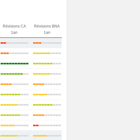
Révisions CA
Révisions BNA
1an
1an