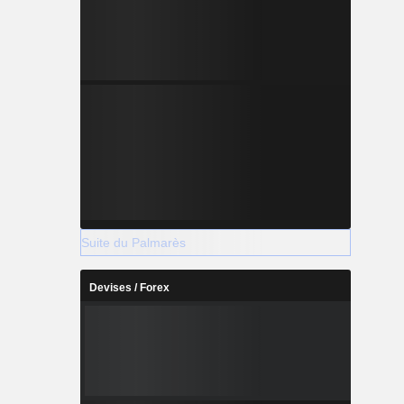
Suite du Palmarès
Devises / Forex