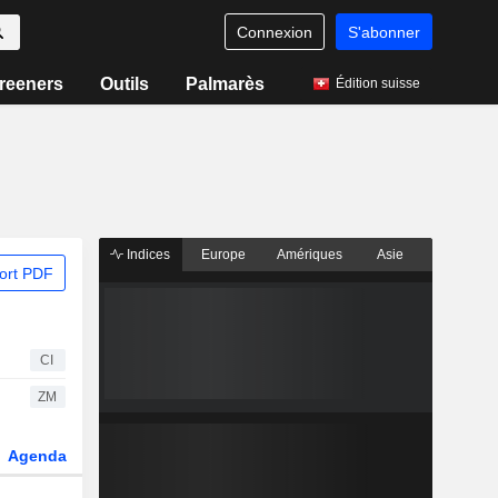
Connexion
S'abonner
reeners
Outils
Palmarès
Édition suisse
Indices
Europe
Amériques
Asie
ort PDF
CI
ZM
Agenda
Secteur
Dérivés
Fonds et ETFs