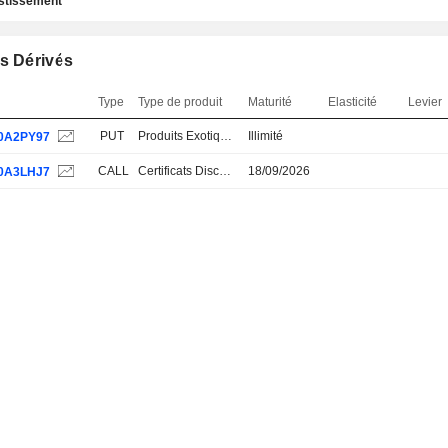
estissement
s Dérivés
Type
Type de produit
Maturité
Elasticité
Levier
PUT
Produits Exotiques
Illimité
0A2PY97
CALL
Certificats Discount
18/09/2026
0A3LHJ7