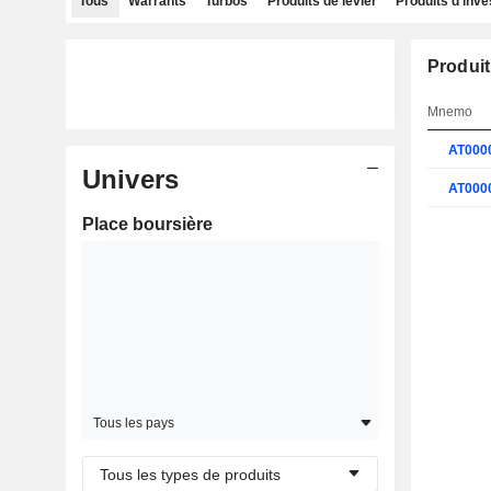
Tous
Warrants
Turbos
Produits de levier
Produits d'inv
Produit
Mnemo
AT000
Univers
AT000
Place boursière
Tous les pays
Tous les types de produits