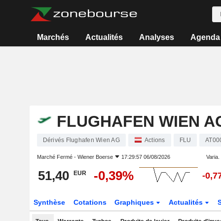
Marchés
Actualités
Analyses
Agenda
FLUGHAFEN WIEN A
Dérivés Flughafen Wien AG
Actions
FLU
AT00
Marché Fermé -
Wiener Boerse
17:29:57 06/08/2026
Varia. 
51,40
-0,39%
EUR
-0,7
Synthèse
Cotations
Graphiques
Actualités