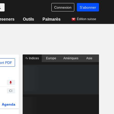
Connexion
S'abonner
reeners
Outils
Palmarès
Édition suisse
Indices
Europe
Amériques
Asie
ort PDF
CI
Agenda
Secteur
Dérivés