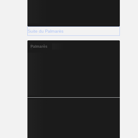
Suite du Palmarès
Palmarès