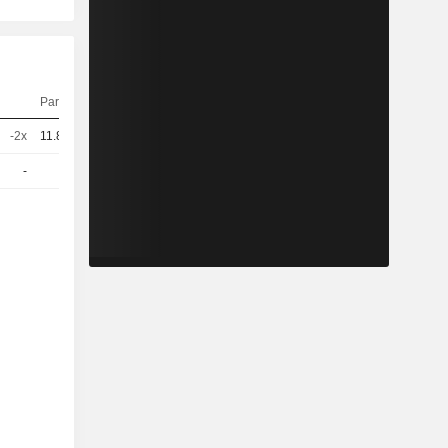
Parité
Cours
-2x
11.864
0,8790
EUR
-
1
50,73
EUR