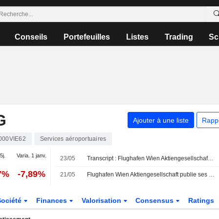
Conseils
Portefeuilles
Listes
Trading
Sc
G
Ajouter à une liste
Rapp
000VIE62
Services aéroportuaires
5j.
Varia. 1 janv.
23/05
Transcript : Flughafen Wien Aktiengesellschaft, Q1 2026 Earnings Call, May 21, 2026
7%
-7,89%
21/05
Flughafen Wien Aktiengesellschaft publie ses résultats pour le premier trimestre clos le 31 mars 2026
Société
Finances
Valorisation
Consensus
Ratings