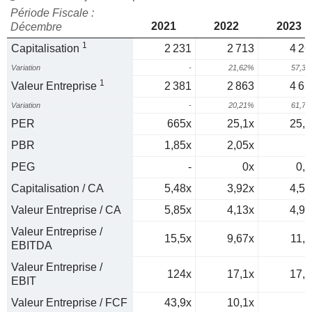
Période Fiscale :
2021
2022
2023
Décembre
1
Capitalisation
2 231
2 713
4 26
Variation
-
21,62%
57,3
1
Valeur Entreprise
2 381
2 863
4 63
Variation
-
20,21%
61,7
PER
665x
25,1x
25,3
PBR
1,85x
2,05x
3
PEG
-
0x
0,5
Capitalisation / CA
5,48x
3,92x
4,58
Valeur Entreprise / CA
5,85x
4,13x
4,97
Valeur Entreprise /
15,5x
9,67x
11,8
EBITDA
Valeur Entreprise /
124x
17,1x
17,7
EBIT
Valeur Entreprise / FCF
43,9x
10,1x