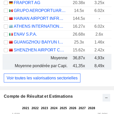
FRAPORT AG
20.38x
3.25x
GRUPO AEROPORTUARIO DEL CENTRO NORTE, S.A.B. DE C.V.
14.5x
6.02x
HAINAN AIRPORT INFRASTRUCTURE CO., LTD
144.5x
-
ATHENS INTERNATIONAL AIRPORT AE
16.27x
6.02x
ENAV S.P.A.
26.68x
2.6x
GUANGZHOU BAIYUN INTERNATIONAL AIRPORT COMPANY LIMITED
25.3x
1.46x
SHENZHEN AIRPORT CO., LTD.
15.62x
2.42x
Moyenne
36,87x
4,93x
Moyenne pondérée par Capi.
41,35x
8,49x
Voir toutes les valorisations sectorielles
Compte de Résultat et Estimations