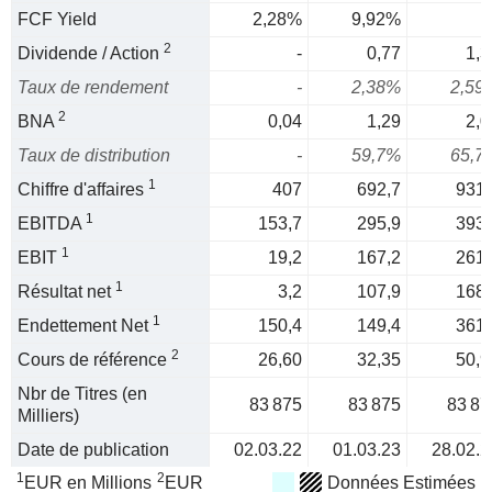
FCF Yield
2,28%
9,92%
2
Dividende / Action
-
0,77
1,3
Taux de rendement
-
2,38%
2,59
2
BNA
0,04
1,29
2,0
Taux de distribution
-
59,7%
65,7
1
Chiffre d'affaires
407
692,7
931,
1
EBITDA
153,7
295,9
393,
1
EBIT
19,2
167,2
261,
1
Résultat net
3,2
107,9
168,
1
Endettement Net
150,4
149,4
361,
2
Cours de référence
26,60
32,35
50,9
Nbr de Titres (en
83 875
83 875
83 87
Milliers)
Date de publication
02.03.22
01.03.23
28.02.2
1
2
EUR en Millions
EUR
Données Estimées