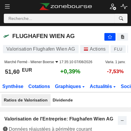
FLUGHAFEN WIEN AG
51,60
€
+0,39%
FLUGHAFEN WIEN AG
Valorisation Flughafen Wien AG
Actions
FLU
Marché Fermé -
Wiener Boerse
17:35:10 07/08/2026
Varia. 1 janv.
EUR
+0,39%
51,60
-7,53%
Synthèse
Cotations
Graphiques
Actualités
Soci
Ratios de Valorisation
Dividende
Valorisation de l'Entreprise: Flughafen Wien AG
Données réajustées à périmètre courant