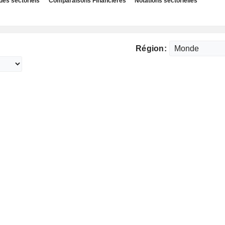
des sectoriels
Comparaisons Financières
Notations sectorielles
Région: