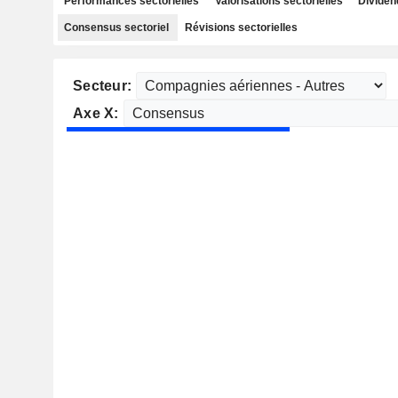
Performances sectorielles
Valorisations sectorielles
Dividen
Consensus sectoriel
Révisions sectorielles
Secteur:
Axe X: