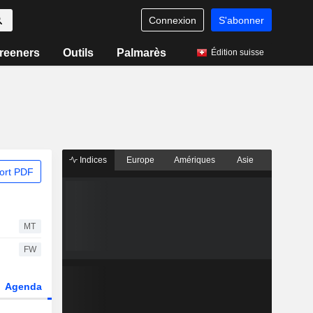
Connexion
S'abonner
reeners
Outils
Palmarès
Édition suisse
Indices
Europe
Amériques
Asie
ort PDF
MT
FW
Agenda
Secteur
Dérivés