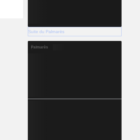
Suite du Palmarès
Palmarès