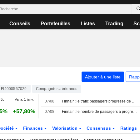
Conseils
Portefeuilles
Listes
Trading
Sc
Ajouter à une liste
Rapp
FI4000567029
Compagnies aériennes
 5j.
Varia. 1 janv.
07/08
Finnair : le trafic passagers progresse de 9,3 % en juillet
35%
+57,80%
07/08
Finnair : le nombre de passagers a progressé de 9,3 % en juillet
Société
Finances
Valorisation
Consensus
Ratings