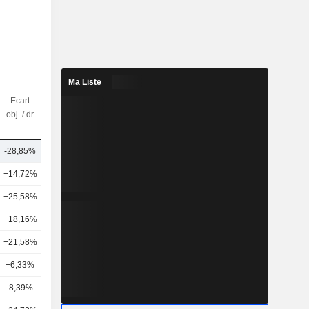
Ma Liste
Ecart
Nbr
obj. / dr
d'analystes
-28,85%
4
+14,72%
24
+25,58%
23
+18,16%
19
+21,58%
16
+6,33%
25
-8,39%
14