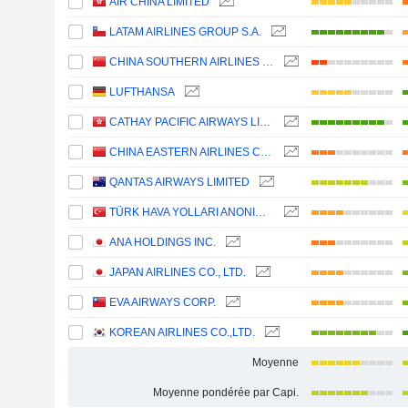
AIR CHINA LIMITED
LATAM AIRLINES GROUP S.A.
CHINA SOUTHERN AIRLINES COMPANY LIMITED
LUFTHANSA
CATHAY PACIFIC AIRWAYS LIMITED
CHINA EASTERN AIRLINES CORPORATION LIMITED
QANTAS AIRWAYS LIMITED
TÜRK HAVA YOLLARI ANONIM ORTAKLIGI
ANA HOLDINGS INC.
JAPAN AIRLINES CO., LTD.
EVA AIRWAYS CORP.
KOREAN AIRLINES CO.,LTD.
Moyenne
Moyenne pondérée par Capi.