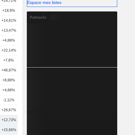
+24,72%
8
Espace mes listes
+18,9%
7
Palmarès
+14,61%
9
+13,47%
19
+4,88%
12
+22,14%
10
+7,8%
17
+46,87%
13
+8,88%
12
+4,88%
11
-1,11%
7
+26,67%
12
+12,73%
14
+15,66%
17