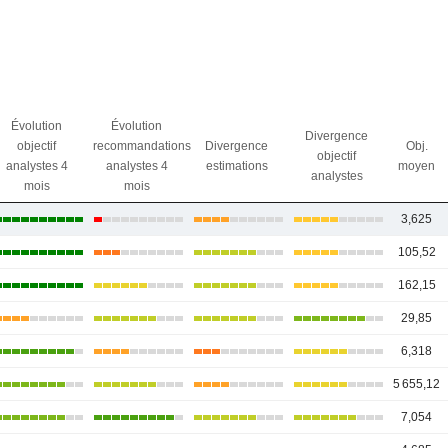
Évolution
Évolution
Divergence
objectif
recommandations
Divergence
Obj.
objectif
analystes 4
analystes 4
estimations
moyen
analystes
mois
mois
3,625
105,52
162,15
29,85
6,318
5 655,12
7,054