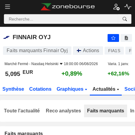
FINNAIR OYJ
5,095
€
+0,89%
FINNAIR OYJ
Faits marquants Finnair Oyj
Actions
FIA1S
FI
Marché Fermé -
Nasdaq Helsinki
18:00:00 06/08/2026
Varia. 1 janv.
EUR
+0,89%
5,095
+62,16%
Synthèse
Cotations
Graphiques
Actualités
Soci
Toute l'actualité
Reco analystes
Faits marquants
In
Faits marquants