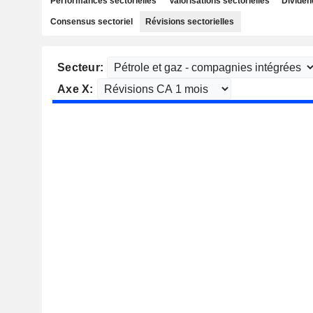
Performances sectorielles
Valorisations sectorielles
Dividen
Consensus sectoriel
Révisions sectorielles
Secteur:
Axe X: