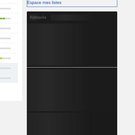
Espace mes listes
2
Palmarès
19
18
12
12
18
17
18