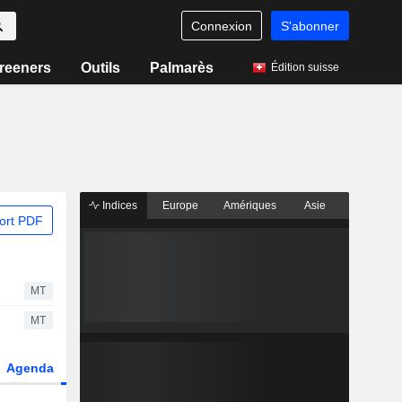
Connexion
S'abonner
reeners
Outils
Palmarès
Édition suisse
Indices
Europe
Amériques
Asie
ort PDF
MT
MT
Agenda
Secteur
Dérivés
Fonds et ETFs