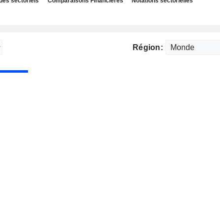
des sectoriels
Comparaisons Financières
Notations sectorielles
Région: