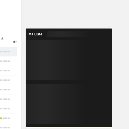
Ma Liste
Nbr
ité
d'analystes
25
18
24
16
17
22
15
13
22