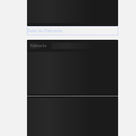
Suite du Palmarès
Palmarès