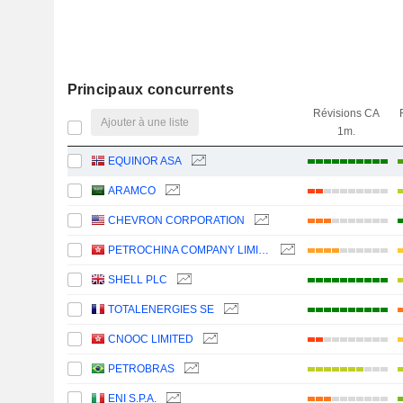
Principaux concurrents
Révisions CA
Ajouter à une liste
1m.
EQUINOR ASA
ARAMCO
CHEVRON CORPORATION
PETROCHINA COMPANY LIMITED
SHELL PLC
TOTALENERGIES SE
CNOOC LIMITED
PETROBRAS
ENI S.P.A.