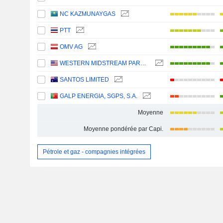
NC KAZMUNAYGAS
PTT
OMV AG
WESTERN MIDSTREAM PARTNERS, LP
SANTOS LIMITED
GALP ENERGIA, SGPS, S.A.
Moyenne
Moyenne pondérée par Capi.
Pétrole et gaz - compagnies intégrées