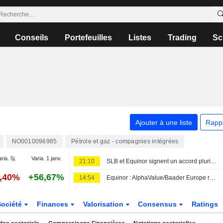
Conseils
Portefeuilles
Listes
Trading
Sc
Ajouter à une liste
Rapp
NO0010096985
Pétrole et gaz - compagnies intégrées
ria. 5j.
Varia. 1 janv.
21:10
SLB et Equinor signent un accord pluriannuel de stimulation de réservoirs sur le plateau continental norvégien
5,40%
+56,67%
14:54
Equinor : AlphaValue/Baader Europe relève sa prévision de croissance de l'EBITDA face à la hausse des matières premières
Société
Finances
Valorisation
Consensus
Ratings