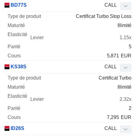
Type
BD77S
CALL
de
Certificat Turbo Stop Loss
Mnemo
Type
produit
Maturité
Elasticité
Levier
Parité
Co
Illimité
1.15x
5
5,871
EUR
KS38S
CALL
Certificat Turbo
Illimité
2.32x
2
7,295
EUR
ID26S
CALL