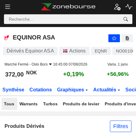
EQUINOR ASA
372,00
kr
+0,19%
EQUINOR ASA
Dérivés Equinor ASA
Actions
EQNR
NO00100
Marché Fermé -
Oslo Bors
16:45:00 07/08/2026
Varia. 1 janv.
NOK
+0,19%
372,00
+56,96%
Synthèse
Cotations
Graphiques
Actualités
Soci
Tous
Warrants
Turbos
Produits de levier
Produits d'inv
Filtres
Produits Dérivés