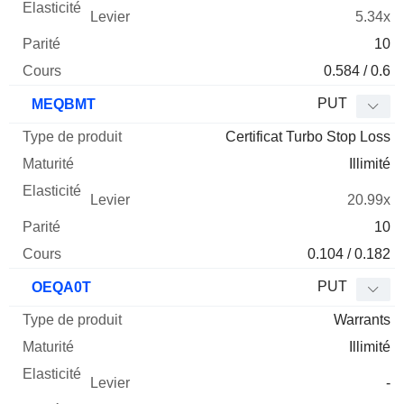
5.34x
10
0.584 / 0.6
PUT
MEQBMT
Certificat Turbo Stop Loss
Illimité
20.99x
10
0.104 / 0.182
PUT
OEQA0T
Warrants
Illimité
-