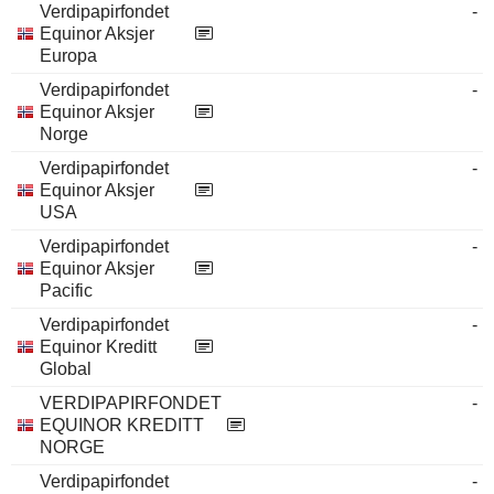
Verdipapirfondet
-
Equinor Aksjer
Europa
Verdipapirfondet
-
Equinor Aksjer
Norge
Verdipapirfondet
-
Equinor Aksjer
USA
Verdipapirfondet
-
Equinor Aksjer
Pacific
Verdipapirfondet
-
Equinor Kreditt
Global
VERDIPAPIRFONDET
-
EQUINOR KREDITT
NORGE
Verdipapirfondet
-