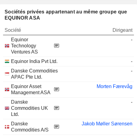
Sociétés privées appartenant au même groupe que
EQUINOR ASA
Société
Dirigeant
Equinor
-
Technology
Ventures AS
Equinor India Pvt Ltd.
-
Danske Commodities
-
APAC Pte Ltd.
Equinor Asset
Morten Færevåg
Management ASA
Danske
-
Commodities UK
Ltd.
Danske
Jakob Møller Sørensen
Commodities A/S