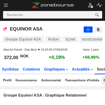
EQUINOR ASA
372,00
kr
+0,19%
EQUINOR ASA
Groupe Equinor ASA
Action
EQNR
NO001009698
Marché Fermé -
Oslo Bors
16:45:00 07/08/2026
Varia. 1 janv.
NOK
+0,19%
372,00
+56,96%
Synthèse
Cotations
Graphiques
Actualités
Soci
Profil
Gouvernance
Actionnariat
Transactions d'initiés
Groupe Equinor ASA : Graphique Relationnel