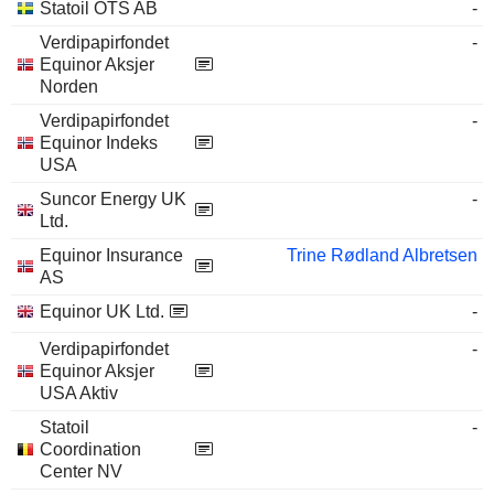
Statoil OTS AB
-
Verdipapirfondet
-
Equinor Aksjer
Norden
Verdipapirfondet
-
Equinor Indeks
USA
Suncor Energy UK
-
Ltd.
Equinor Insurance
Trine Rødland Albretsen
AS
Equinor UK Ltd.
-
Verdipapirfondet
-
Equinor Aksjer
USA Aktiv
Statoil
-
Coordination
Center NV