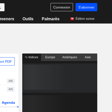
Connexion
S'abonner
reeners
Outils
Palmarès
Édition suisse
Indices
Europe
Amériques
Asie
ort PDF
AN
AN
Agenda
Secteur
Dérivés
Fonds et ETFs