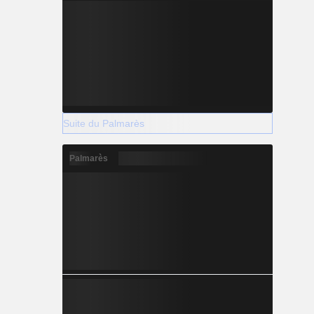
Suite du Palmarès
Palmarès