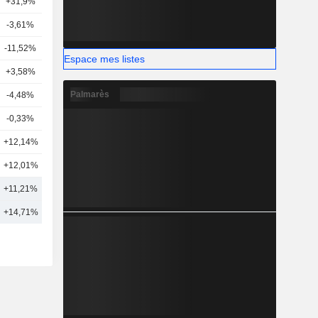
+31,9%
13
-3,61%
25
-11,52%
2
Espace mes listes
+3,58%
19
Palmarès
-4,48%
18
-0,33%
12
+12,14%
12
+12,01%
18
+11,21%
17
+14,71%
18