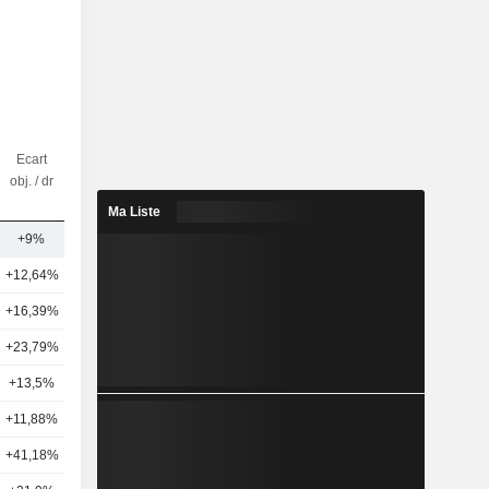
Ecart
Nbr
obj. / dr
d'analystes
Ma Liste
+9%
22
+12,64%
18
+16,39%
24
+23,79%
16
+13,5%
17
+11,88%
22
+41,18%
15