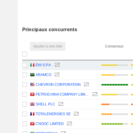
Principaux concurrents
Ajouter à une liste
Consensus
ENI S.P.A.
ARAMCO
CHEVRON CORPORATION
PETROCHINA COMPANY LIMITED
SHELL PLC
TOTALENERGIES SE
CNOOC LIMITED