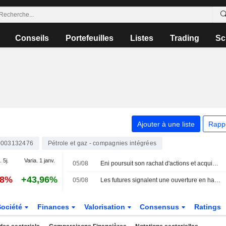
Conseils
Portefeuilles
Listes
Trading
Sc
Ajouter à une liste
Rapp
0003132476
Pétrole et gaz - compagnies intégrées
. 5j.
Varia. 1 janv.
05/08
Eni poursuit son rachat d'actions et acquiert des titres pour 115 millions d'euros
78%
+43,96%
05/08
Les futures signalent une ouverture en hausse pour les places boursières européennes
Société
Finances
Valorisation
Consensus
Ratings