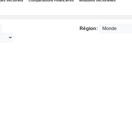
des sectoriels
Comparaisons Financières
Notations sectorielles
Région: