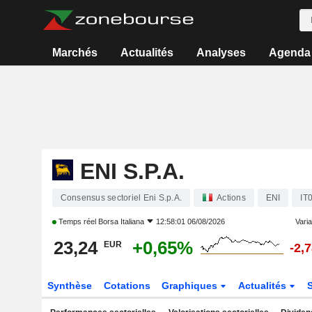
Marchés
Actualités
Analyses
Agenda
ENI S.P.A.
Consensus sectoriel Eni S.p.A.
Actions
ENI
IT
Temps réel
Borsa Italiana
12:58:01 06/08/2026
Varia
23,24
+0,65%
EUR
-2,
Synthèse
Cotations
Graphiques
Actualités