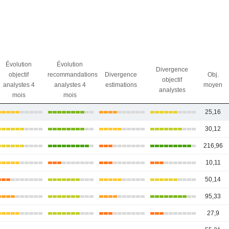
Évolution
Évolution
Divergence
objectif
recommandations
Divergence
Obj.
objectif
analystes 4
analystes 4
estimations
moyen
analystes
mois
mois
25,16
30,12
216,96
10,11
50,14
95,33
27,9