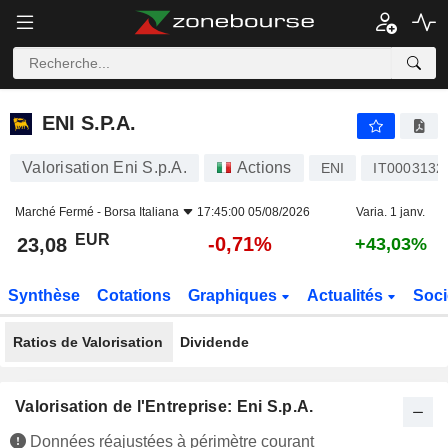
ENI S.P.A.
23,08
€
-0,71%
ENI S.P.A.
Valorisation Eni S.p.A.
Actions
ENI
IT0003132
Marché Fermé -
Borsa Italiana
17:45:00 05/08/2026
Varia. 1 janv.
EUR
-0,71%
23,08
+43,03%
Synthèse
Cotations
Graphiques
Actualités
Soci
Ratios de Valorisation
Dividende
Valorisation de l'Entreprise: Eni S.p.A.
Données réajustées à périmètre courant