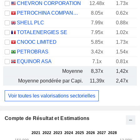
CHEVRON CORPORATION
12.48x
1.73x
PETROCHINA COMPANY LIMITED
8.05x
0.62x
SHELL PLC
7.99x
0.88x
TOTALENERGIES SE
7.95x
1.02x
CNOOC LIMITED
5.85x
1.73x
PETROBRAS
3.42x
1.54x
EQUINOR ASA
7.1x
0.81x
Moyenne
8,37x
1,42x
Moyenne pondérée par Capi.
11,39x
2,47x
Voir toutes les valorisations sectorielles
Compte de Résultat et Estimations