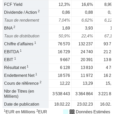
FCF Yield
12,3%
16,6%
8,99
2
Dividende / Action
0,86
0,88
0,9
Taux de rendement
7,04%
6,62%
6,12
2
BNA
1,69
3,93
1,
Taux de distribution
50,9%
22,4%
67,1
1
Chiffre d'affaires
76 570
132 237
93 71
1
EBITDA
16 729
24 740
21 28
1
EBIT
9 667
20 391
13 80
1
Résultat net
6 128
13 810
4 74
1
Endettement Net
18 576
11 972
16 23
2
Cours de référence
12,22
13,29
15,3
Nbr de Titres (en
3 538 443
3 364 864
3 221 83
Milliers)
Date de publication
18.02.22
23.02.23
16.02.2
1
2
EUR en Millions
EUR
Données Estimées