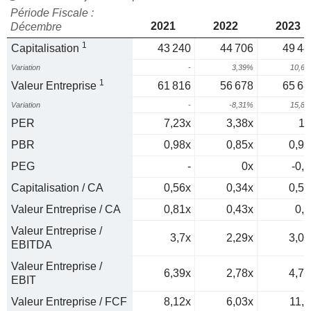
Période Fiscale :
2021
2022
2023
Décembre
1
Capitalisation
43 240
44 706
49 44
Variation
-
3,39%
10,6
1
Valeur Entreprise
61 816
56 678
65 68
Variation
-
-8,31%
15,8
PER
7,23x
3,38x
11
PBR
0,98x
0,85x
0,95
PEG
-
0x
-0,2
Capitalisation / CA
0,56x
0,34x
0,53
Valeur Entreprise / CA
0,81x
0,43x
0,7
Valeur Entreprise /
3,7x
2,29x
3,09
EBITDA
Valeur Entreprise /
6,39x
2,78x
4,76
EBIT
Valeur Entreprise / FCF
8,12x
6,03x
11,1