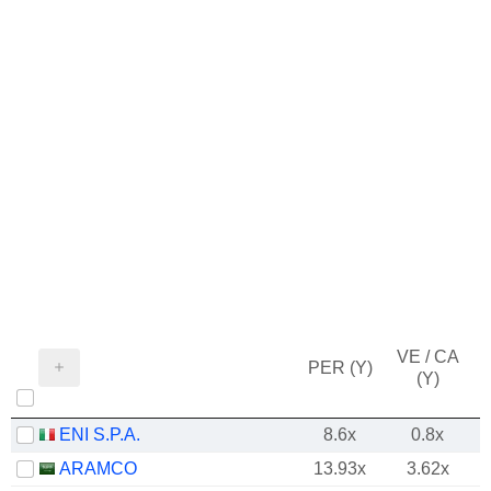
VE / CA
PER (Y)
(Y)
ENI S.P.A.
8.6x
0.8x
ARAMCO
13.93x
3.62x