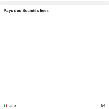
Claudio Descalzi
Pays des Sociétés liées
Giuseppe Recchi
Cristian Signoretto
Gian Maria Gros-Pietro
Associazione Bancaria
Marco Mangiagalli
Italiana
Miscellaneous Commercial
Stefano Lucchini
Services
Pietro Angelo Guindani
Assolombarda
Giuseppina di Foggia
Miscellaneous Commercial
Services
Francesca Zarri
Paolo Andrea Colombo
Associazione fra le società
Gian Maria Gros-Pietro
italiane per azioni
Miscellaneous Commercial
Alessandro Profumo
Services
Piero Gnudi
Italie
64