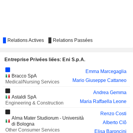
S.P.A.
BIESSE S.P.A.
Cristina Sgubin
AHB HOLDINGS
Flavio Porro
PIAGGIO & C. SPA
Pietro Oriani
Relations Actives
Relations Passées
PRADA S.P.A.
Letizia Coviello
DIASORIN S.P.A.
Diva Moriani
Entreprise Privées liées: Eni S.p.A.
RAI WAY S.P.A.
Salvatore Sardo
Emma Marcegaglia
INGOSSTRAKH SPAO
Paolo Scaroni
Bracco SpA
Mario Giuseppe Cattaneo
Medical/Nursing Services
GAS PLUS S.P.A.
Stefano Cao
Andrea Gemma
MAIRE S.P.A.
Alessandro Bernini
Astaldi SpA
Maria Raffaella Leone
Engineering & Construction
CAREL INDUSTRIES
Gianluigi Vittorio Castelli
S.P.A.
Renzo Costi
Alma Mater Studiorum - Università
PRYSMIAN S.P.A.
Emma Marcegaglia
Alberto Clô
di Bologna
Other Consumer Services
MASI AGRICOLA S.P.A.
Elisa Baroncini
Enrico Maria Bignami