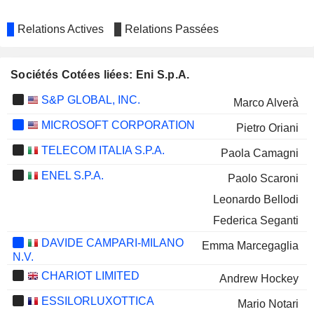
Relations Actives
Relations Passées
Sociétés Cotées liées: Eni S.p.A.
S&P GLOBAL, INC.
Marco Alverà
MICROSOFT CORPORATION
Pietro Oriani
TELECOM ITALIA S.P.A.
Paola Camagni
ENEL S.P.A.
Paolo Scaroni
Leonardo Bellodi
Federica Seganti
DAVIDE CAMPARI-MILANO
Emma Marcegaglia
N.V.
CHARIOT LIMITED
Andrew Hockey
ESSILORLUXOTTICA
Mario Notari