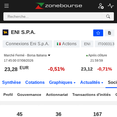
ENI S.P.A.
23,28
€
-0,51%
ENI S.P.A.
Connexions Eni S.p.A.
Actions
ENI
IT0003132
Marché Fermé -
Borsa Italiana
Après clôture
17:45:00 07/08/2026
21:59:59
EUR
-0,51%
23,28
23,12
-0,71%
Synthèse
Cotations
Graphiques
Actualités
Soci
Profil
Gouvernance
Actionnariat
Transactions d'initiés
45
36
167