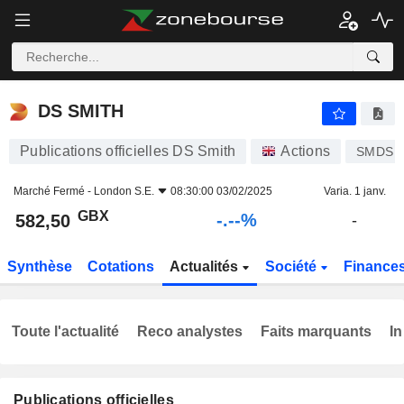
-.-
DS SMITH
582,50
p
-
%
DS SMITH
Publications officielles DS Smith
Actions
SMDS
Marché Fermé -
London S.E.
08:30:00 03/02/2025
Varia. 1 janv.
GBX
-.--%
582,50
-
Synthèse
Cotations
Actualités
Société
Finance
Toute l'actualité
Reco analystes
Faits marquants
In
Publications officielles