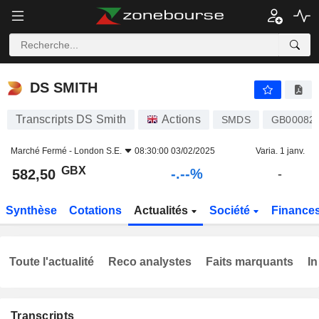
-.-
DS SMITH
582,50
p
-
%
DS SMITH
Transcripts DS Smith
Actions
SMDS
GB00082
Marché Fermé -
London S.E.
08:30:00 03/02/2025
Varia. 1 janv.
GBX
-.--%
582,50
-
Synthèse
Cotations
Actualités
Société
Finance
Toute l'actualité
Reco analystes
Faits marquants
In
Transcripts