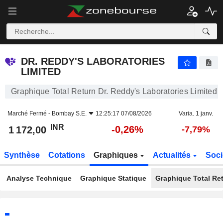
DR. REDDY'S LABORATORIES LIMITED
1 172,00
₹
-0,26%
DR. REDDY'S LABORATORIES
LIMITED
Graphique Total Return Dr. Reddy's Laboratories Limited
Marché Fermé -
Bombay S.E.
12:25:17 07/08/2026
Varia. 1 janv.
INR
-0,26%
1 172,00
-7,79%
Synthèse
Cotations
Graphiques
Actualités
Soci
Analyse Technique
Graphique Statique
Graphique Total Re