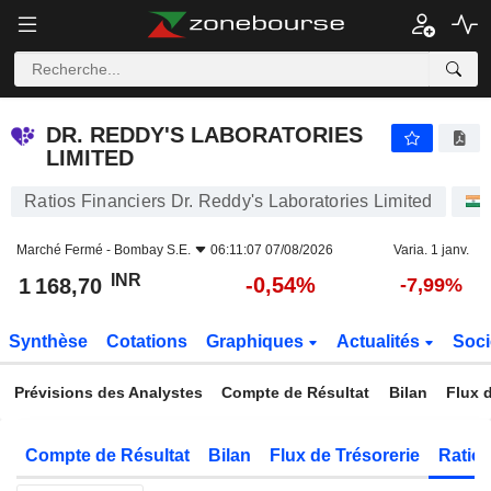
DR. REDDY'S LABORATORIES LIMITED
1 168,70
₹
-0,54%
DR. REDDY'S LABORATORIES
LIMITED
Ratios Financiers Dr. Reddy's Laboratories Limited
Marché Fermé -
Bombay S.E.
06:11:07 07/08/2026
Varia. 1 janv.
INR
-0,54%
1 168,70
-7,99%
Synthèse
Cotations
Graphiques
Actualités
Soci
Prévisions des Analystes
Compte de Résultat
Bilan
Flux d
Compte de Résultat
Bilan
Flux de Trésorerie
Ratios