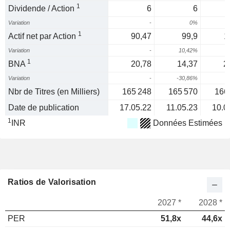
1
Dividende / Action
6
6
Variation
-
0%
1
Actif net par Action
90,47
99,9
1
Variation
-
10,42%
1
1
BNA
20,78
14,37
2
Variation
-
-30,86%
4
Nbr de Titres (en Milliers)
165 248
165 570
166
Date de publication
17.05.22
11.05.23
10.0
1
INR
Données Estimées
Ratios de Valorisation
2027 *
2028 *
PER
51,8x
44,6x