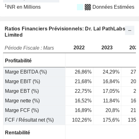
1
INR en Millions
Données Estimées
Ratios Financiers Prévisionnels: Dr. Lal PathLabs
Limited
2022
2023
202
Période Fiscale : Mars
Profitabilité
Marge EBITDA (%)
26,86%
24,29%
27,
Marge EBIT (%)
21,68%
16,84%
20,
Marge EBT (%)
22,75%
17,05%
22
Marge nette (%)
16,52%
11,84%
16,
Marge FCF (%)
16,89%
20,8%
21,
FCF / Résultat net (%)
102,26%
175,6%
135,
Rentabilité