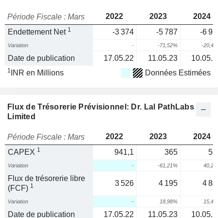
2022
2023
2024
Période Fiscale : Mars
1
Endettement Net
-3 374
-5 787
-6 97
Variation
-
-71,52%
-20,4
Date de publication
17.05.22
11.05.23
10.05.2
1
INR en Millions
Données Estimées
Flux de Trésorerie Prévisionnel: Dr. Lal PathLabs
Limited
2022
2023
2024
Période Fiscale : Mars
1
CAPEX
941,1
365
51
Variation
-
-61,21%
40,2
Flux de trésorerie libre
3 526
4 195
4 84
1
(FCF)
Variation
-
18,98%
15,4
Date de publication
17.05.22
11.05.23
10.05.2