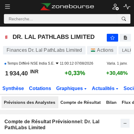
DR. LAL PATHLABS LIMITED
1 934,40
₹
+0,33%
DR. LAL PATHLABS LIMITED
Finances Dr. Lal PathLabs Limited
Actions
LALP
Temps Différé
NSE India S.E.
11:00:12 07/08/2026
Varia. 1 janv.
INR
+0,33%
1 934,40
+30,48%
Synthèse
Cotations
Graphiques
Actualités
Soci
Prévisions des Analystes
Compte de Résultat
Bilan
Flux d
Compte de Résultat Prévisionnel: Dr. Lal
PathLabs Limited