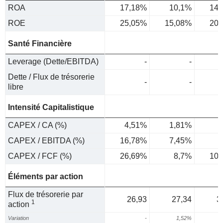
ROA
17,18%
10,1%
14,
ROE
25,05%
15,08%
20,
Santé Financière
Leverage (Dette/EBITDA)
-
-
Dette / Flux de trésorerie
-
-
libre
Intensité Capitalistique
CAPEX / CA (%)
4,51%
1,81%
2
CAPEX / EBITDA (%)
16,78%
7,45%
8
CAPEX / FCF (%)
26,69%
8,7%
10,
Éléments par action
Flux de trésorerie par
26,93
27,34
3
1
action
Variation
-
1,52%
1