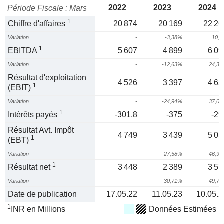
2022
2023
2024
Période Fiscale : Mars
1
Chiffre d'affaires
20 874
20 169
22 26
Variation
-
-3,38%
10,
1
EBITDA
5 607
4 899
6 09
Variation
-
-12,63%
24,3
Résultat d'exploitation
4 526
3 397
4 65
1
(EBIT)
Variation
-
-24,94%
37,0
1
Intérêts payés
-301,8
-375
-29
Résultat Avt. Impôt
4 749
3 439
5 05
1
(EBT)
Variation
-
-27,58%
46,9
1
Résultat net
3 448
2 389
3 57
Variation
-
-30,71%
49,7
Date de publication
17.05.22
11.05.23
10.05.2
1
INR en Millions
Données Estimées