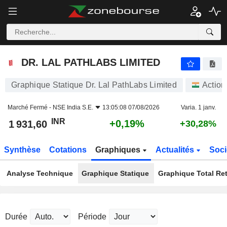
DR. LAL PATHLABS LIMITED
1 931,60
₹
+0,19%
DR. LAL PATHLABS LIMITED
Graphique Statique Dr. Lal PathLabs Limited
Action
Marché Fermé -
NSE India S.E.
13:05:08 07/08/2026
Varia. 1 janv.
INR
+0,19%
1 931,60
+30,28%
Synthèse
Cotations
Graphiques
Actualités
Soci
Analyse Technique
Graphique Statique
Graphique Total Re
Durée
Période