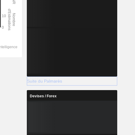
Suite du Palmarès
Devises / Forex