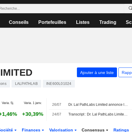
Conseils
Portefeuilles
Listes
Trading
Sc
IMITED
Ajouter à une liste
Rapp
ions
LALPATHLAB
INE600L01024
Varia. 5j.
Varia. 1 janv.
26/07
Dr. Lal PathLabs Limited annonce le départ de Gurinder Singh Kalra de son poste de administrateur indépendant, effectif au 26 juillet 2026
+1,46%
+30,39%
24/07
Transcript : Dr. Lal PathLabs Limited, Q1 2027 Earnings Call, Jul 24, 2026
Société
Finances
Valorisation
Consensus
Ratings