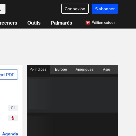
Connexion
S'abonner
reeners
Outils
Palmarès
Édition suisse
Indices
Europe
Amériques
Asie
ort PDF
CI
Agenda
Secteur
Dérivés
Fonds et ETFs