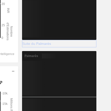
Suite du Palmarès
Palmarès