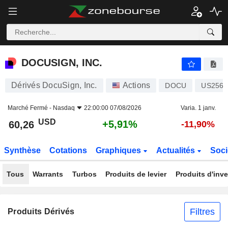
DOCUSIGN, INC.
60,26
$
+5,91%
DOCUSIGN, INC.
Dérivés DocuSign, Inc.
Actions
DOCU
US2561
Marché Fermé -
Nasdaq
22:00:00 07/08/2026
Varia. 1 janv.
USD
+5,91%
60,26
-11,90%
Synthèse
Cotations
Graphiques
Actualités
Soci
Tous
Warrants
Turbos
Produits de levier
Produits d'inv
Filtres
Produits Dérivés