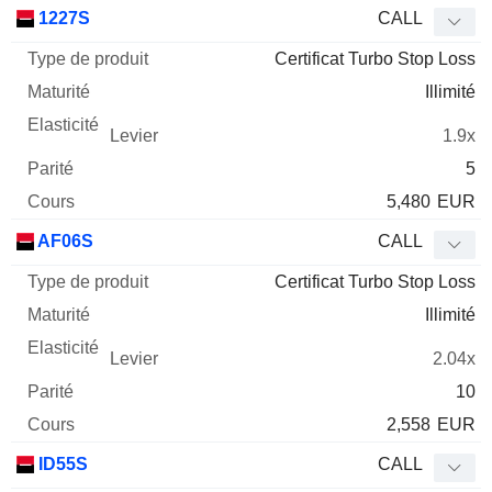
Type
1227S
CALL
de
Certificat Turbo Stop Loss
Mnemo
Type
produit
Maturité
Elasticité
Levier
Parité
Co
Illimité
1.9x
5
5,480
EUR
AF06S
CALL
Certificat Turbo Stop Loss
Illimité
2.04x
10
2,558
EUR
ID55S
CALL