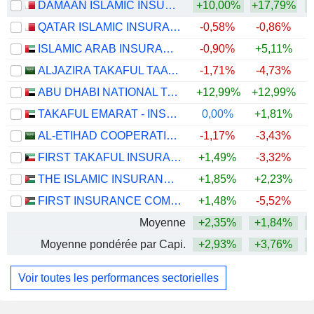
DAMAAN ISLAMIC INSURANCE COMPANY "BEEMA" (Q.P.S.C.)
+10,00%
+17,79%
+
QATAR ISLAMIC INSURANCE GROUP Q.P.S.C.
-0,58%
-0,86%
ISLAMIC ARAB INSURANCE CO. (SALAMA)
-0,90%
+5,11%
+
ALJAZIRA TAKAFUL TAAWUNI COMPANY
-1,71%
-4,73%
ABU DHABI NATIONAL TAKAFUL COMPANY
+12,99%
+12,99%
TAKAFUL EMARAT - INSURANCE
0,00%
+1,81%
+
AL-ETIHAD COOPERATIVE INSURANCE COMPANY
-1,17%
-3,43%
FIRST TAKAFUL INSURANCE COMPANY - KPSC
+1,49%
-3,32%
THE ISLAMIC INSURANCE COMPANY
+1,85%
+2,23%
+
FIRST INSURANCE COMPANY
+1,48%
-5,52%
+
Moyenne
+2,35%
+1,84%
+
Moyenne pondérée par Capi.
+2,93%
+3,76%
+
Voir toutes les performances sectorielles