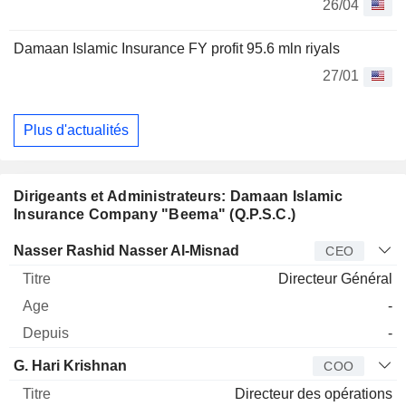
26/04
Damaan Islamic Insurance FY profit 95.6 mln riyals
27/01
Plus d'actualités
Dirigeants et Administrateurs: Damaan Islamic
Insurance Company "Beema" (Q.P.S.C.)
Dirigeant
Titre
Age
Depuis
Nasser Rashid Nasser Al-Misnad
CEO
Directeur Général
-
-
G. Hari Krishnan
COO
Directeur des opérations