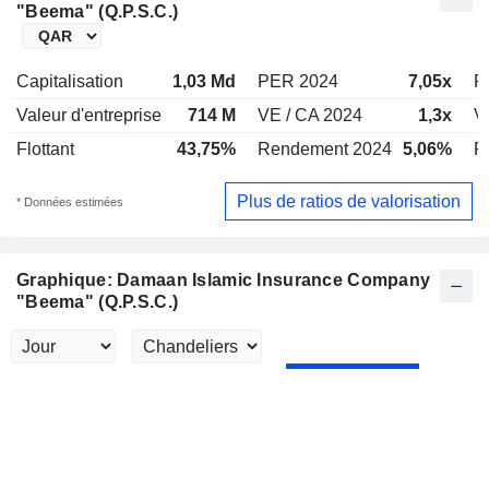
"Beema" (Q.P.S.C.)
Capitalisation
1,03 Md
PER 2024
7,05x
P
Valeur d'entreprise
714 M
VE / CA 2024
1,3x
V
Flottant
43,75%
Rendement 2024
5,06%
R
Plus de ratios de valorisation
* Données estimées
Graphique: Damaan Islamic Insurance Company
"Beema" (Q.P.S.C.)