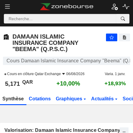
DAMAAN ISLAMIC INSURANCE COMPANY "BEEMA" (Q.P.S.C.)
5,171
﷼
+10,00%
DAMAAN ISLAMIC
INSURANCE COMPANY
"BEEMA" (Q.P.S.C.)
Cours Damaan Islamic Insurance Company "Beema" (Q.P.
Cours en clôture
Qatar Exchange
06/08/2026
Varia. 1 janv.
QAR
+10,00%
5,171
+18,93%
Synthèse
Cotations
Graphiques
Actualités
Soci
Valorisation: Damaan Islamic Insurance Company