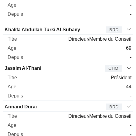
-
-
Administrateur
Titre
Age
Depuis
Khalifa Abdullah Turki Al-Subaey
BRD
Directeur/Membre du Conseil
69
-
Jassim Al-Thani
CHM
Président
44
-
Annand Durai
BRD
Directeur/Membre du Conseil
-
-