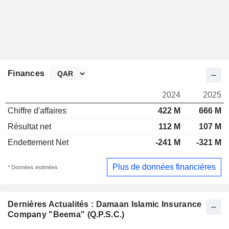
Finances
2024
2025
Chiffre d'affaires
422 M
666 M
Résultat net
112 M
107 M
Endettement Net
-241 M
-321 M
Plus de données financières
* Données estimées
Dernières Actualités : Damaan Islamic Insurance
Company "Beema" (Q.P.S.C.)