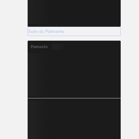
Suite du Palmarès
Palmarès