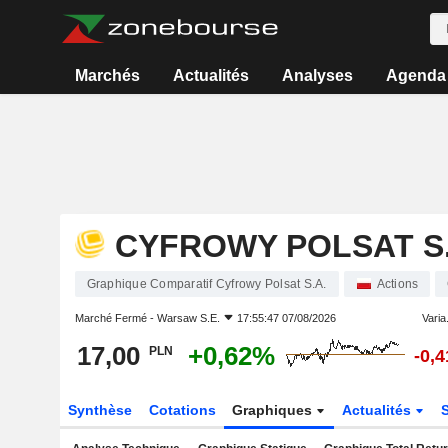
Marchés
Actualités
Analyses
Agenda
CYFROWY POLSAT S.
Graphique Comparatif Cyfrowy Polsat S.A.
Actions
Marché Fermé -
Warsaw S.E.
17:55:47 07/08/2026
Varia.
17,00
+0,62%
PLN
-0,
Synthèse
Cotations
Graphiques
Actualités