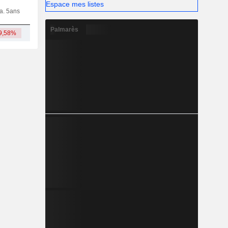
Espace mes listes
ia. 5ans
Capi.
CT
MT
LT
Palmarès
9,58%
2,92 Md