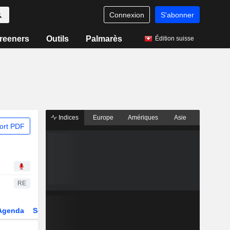
Connexion
S'abonner
reeners
Outils
Palmarès
Édition suisse
Indices
Europe
Amériques
Asie
ort PDF
RE
Agenda
Secteur
Dérivés
Fonds et ETFs