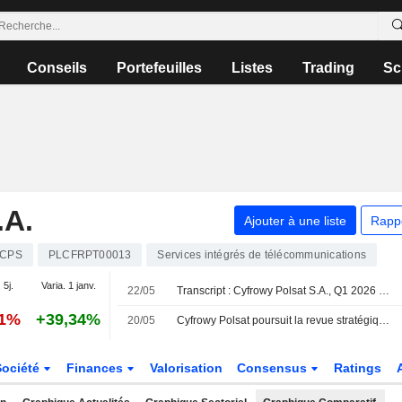
Conseils
Portefeuilles
Listes
Trading
Sc
A.
Ajouter à une liste
Rapp
CPS
PLCFRPT00013
Services intégrés de télécommunications
 5j.
Varia. 1 janv.
22/05
Transcript : Cyfrowy Polsat S.A., Q1 2026 Earnings Call, May 21, 2026
41%
+39,34%
20/05
Cyfrowy Polsat poursuit la revue stratégique de ses actifs et annoncera sa stratégie à long terme d'ici fin 2026
Société
Finances
Valorisation
Consensus
Ratings