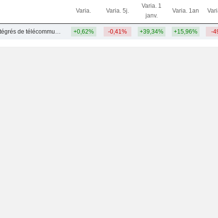
Varia. 1
Varia.
Varia. 5j.
Varia. 1an
Var
janv.
Autres services intégrés de télécommunications
+0,62%
-0,41%
+39,34%
+15,96%
-4