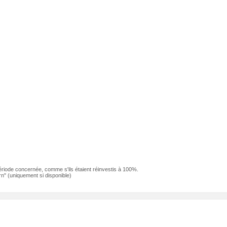
ériode concernée, comme s'ils étaient réinvestis à 100%.
n" (uniquement si disponible)