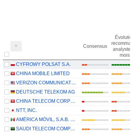
Évolutio
recomman
Consensus
analystes
mois
CYFROWY POLSAT S.A.
CHINA MOBILE LIMITED
VERIZON COMMUNICATIONS, INC.
DEUTSCHE TELEKOM AG
CHINA TELECOM CORPORATION LIMITED
NTT, INC.
AMÉRICA MÓVIL, S.A.B. DE C.V.
SAUDI TELECOM COMPANY