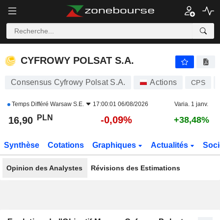
CYFROWY POLSAT S.A.
16,90
zł
-0,09%
CYFROWY POLSAT S.A.
Consensus Cyfrowy Polsat S.A.
Actions
CPS
Temps Différé
Warsaw S.E.
17:00:01 06/08/2026
Varia. 1 janv.
PLN
-0,09%
16,90
+38,48%
Synthèse
Cotations
Graphiques
Actualités
Soci
Opinion des Analystes
Révisions des Estimations