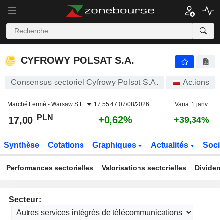
CYFROWY POLSAT S.A.
17,00
zł
+0,62%
CYFROWY POLSAT S.A.
Consensus sectoriel Cyfrowy Polsat S.A.
Actions
Marché Fermé -
Warsaw S.E.
17:55:47 07/08/2026
Varia. 1 janv.
PLN
+0,62%
17,00
+39,34%
Synthèse
Cotations
Graphiques
Actualités
Soci
Performances sectorielles
Valorisations sectorielles
Dividen
Secteur: