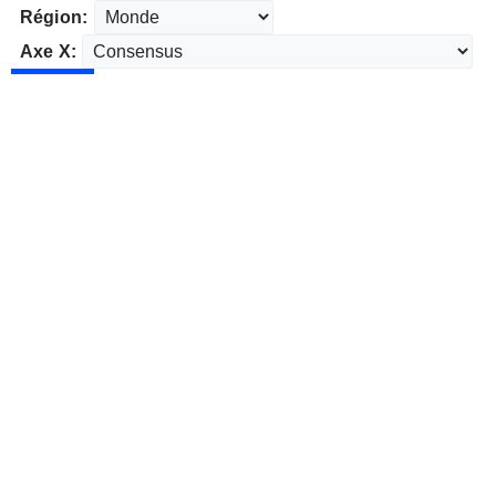
Région:
Axe X: