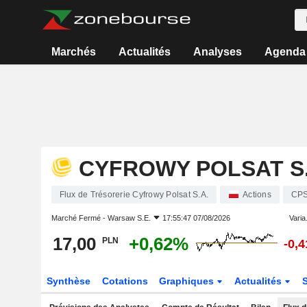
Marchés
Actualités
Analyses
Agenda
CYFROWY POLSAT S.
Flux de Trésorerie Cyfrowy Polsat S.A.
Actions
CP
Marché Fermé -
Warsaw S.E.
17:55:47 07/08/2026
Varia.
17,00
+0,62%
PLN
-0,
Synthèse
Cotations
Graphiques
Actualités