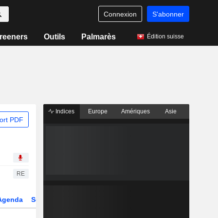
Connexion
S'abonner
reeners
Outils
Palmarès
Édition suisse
Indices
Europe
Amériques
Asie
ort PDF
RE
Agenda
Secteur
Dérivés
Fonds et ETFs