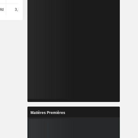
 Md
3,51 Md
-687 M
-204 M
Matières Premières