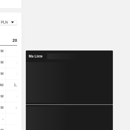
PLN
2023
2024
2025
 M
278 M
710 M
-2,55 Md
Ma Liste
 M
833 M
877 M
906 M
 M
854 M
548 M
450 M
Md
1,69 Md
1,42 Md
1,36 Md
 M
882 M
765 M
829 M
 M
-214 M
-215 M
13,1 M
-
-
-194 M
90,6 M