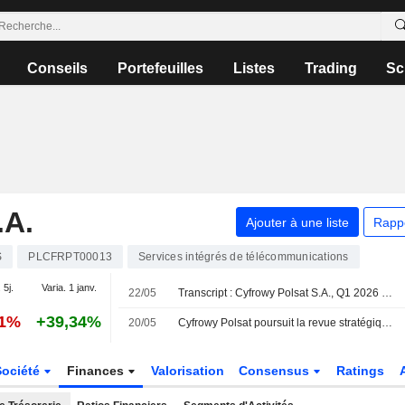
Conseils
Portefeuilles
Listes
Trading
Sc
A.
Ajouter à une liste
Rapp
S
PLCFRPT00013
Services intégrés de télécommunications
 5j.
Varia. 1 janv.
22/05
Transcript : Cyfrowy Polsat S.A., Q1 2026 Earnings Call, May 21, 2026
41%
+39,34%
20/05
Cyfrowy Polsat poursuit la revue stratégique de ses actifs et annoncera sa stratégie à long terme d'ici fin 2026
Société
Finances
Valorisation
Consensus
Ratings