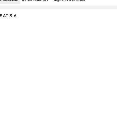
e Trésorerie
Ratios Financiers
Segments d'Activités
SAT S.A.