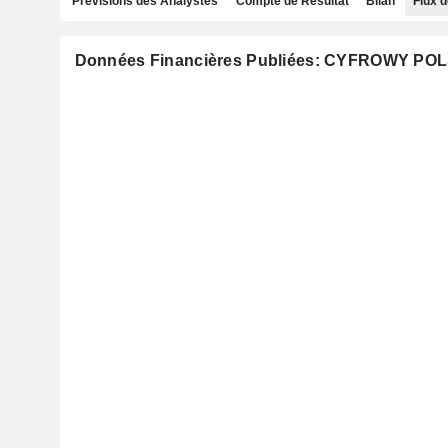
Prévisions des Analystes
Compte de Résultat
Bilan
Flux d
Données Financières Publiées: CYFROWY POL