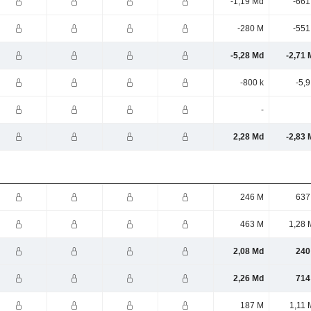
-1,19 Md
-661
-280 M
-551
-5,28 Md
-2,71 
-800 k
-5,
-
2,28 Md
-2,83 
246 M
637
463 M
1,28 
2,08 Md
240
2,26 Md
714
187 M
1,11 