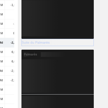
 M
-1,66 Md
-883 M
-841 M
 M
2 M
21,9 M
718 M
 M
-210 M
84,7 M
9 M
 M
85,4 M
34,3 M
18,8 M
Suite du Palmarès
Md
-2,22 Md
-2,17 Md
-1,3 Md
 M
6,03 Md
566 M
777 M
Palmarès
 M
6,03 Md
566 M
777 M
Md
-2,52 Md
-1,25 Md
-981 M
Md
-2,52 Md
-1,25 Md
-981 M
 M
-
-
-
 M
-
-
-