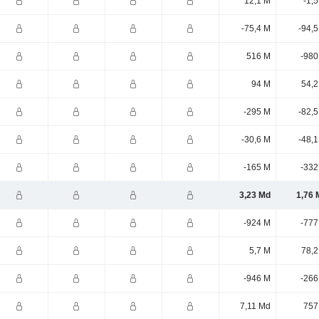
12,1 M
-1,
-75,4 M
-94,
516 M
-980
94 M
54,2
-295 M
-82,
-30,6 M
-48,
-165 M
-332
3,23 Md
1,76 
-924 M
-777
5,7 M
78,2
-946 M
-266
7,11 Md
757