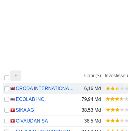
Capi.($)
Investisseur
CRODA INTERNATIONAL PLC
6,16 Md
ECOLAB INC.
79,94 Md
SIKA AG
38,53 Md
GIVAUDAN SA
38,5 Md