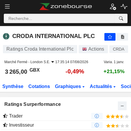
CRODA INTERNATIONAL PLC
3 265,00
p
-0,49%
CRODA INTERNATIONAL PLC
Ratings Croda International Plc
Actions
CRDA
Marché Fermé -
London S.E.
17:35:14 07/08/2026
Varia. 1 janv.
GBX
-0,49%
3 265,00
+21,15%
Synthèse
Cotations
Graphiques
Actualités
Soci
Ratings Surperformance
Trader
Investisseur