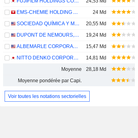
FUJIFILM HOLDINGS CORPORATION
24,53 Md
EMS-CHEMIE HOLDING AG
24 Md
SOCIEDAD QUÍMICA Y MINERA DE CHILE S.A.
20,55 Md
DUPONT DE NEMOURS, INC.
19,24 Md
ALBEMARLE CORPORATION
15,47 Md
NITTO DENKO CORPORATION
14,81 Md
Moyenne
28,18 Md
Moyenne pondérée par Capi.
Voir toutes les notations sectorielles