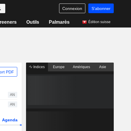
Connexion
S'abonner
reeners
Outils
Palmarès
Édition suisse
Indices
Europe
Amériques
Asie
ort PDF
AN
AN
Agenda
Secteur
Dérivés
Fonds et ETFs