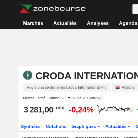
Marchés
Actualités
Analyses
Agenda
CRODA INTERNATIO
Révisions sectorielles Croda International Plc
Actions
Marché Fermé -
London S.E.
17:35:12 06/08/2026
3 281,00
-0,24%
GBX
Synthèse
Cotations
Graphiques
Actualités