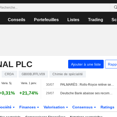
Conseils
Portefeuilles
Listes
Trading
Sc
NAL PLC
Ajouter à une liste
Rapp
CRDA
GB00BJFFLV09
Chimie de spécialité
Varia. 5j.
Varia. 1 janv.
30/07
PALMARÈS : Rolls-Royce relève ses prévisions ; Rentokil chute
+0,31%
+21,74%
29/07
Deutsche Bank abaisse ses recommandations sur Diageo et Luceco
Société
Finances
Valorisation
Consensus
Ratings