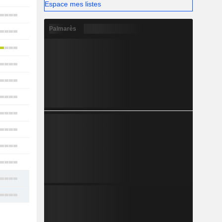
Espace mes listes
20
Palmarès
3
7
13
8
27
15
4
3
12
14
16