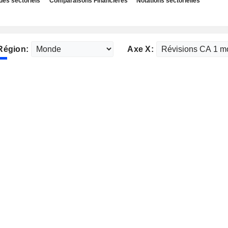
des sectoriels
Comparaisons Financières
Notations sectorielles
Région:
Axe X: