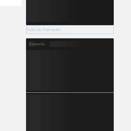
Suite du Palmarès
Palmarès