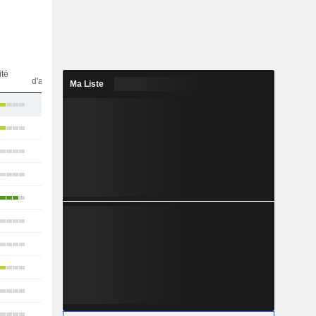
Nbr
ité
d'analystes
Ma Liste
14
21
20
21
13
7
18
16
18
12