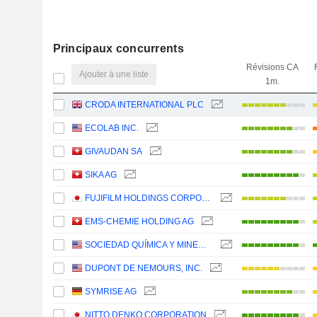
Principaux concurrents
Révisions CA
Ajouter à une liste
1m.
CRODA INTERNATIONAL PLC
ECOLAB INC.
GIVAUDAN SA
SIKA AG
FUJIFILM HOLDINGS CORPORATION
EMS-CHEMIE HOLDING AG
SOCIEDAD QUÍMICA Y MINERA DE CHILE S.A.
DUPONT DE NEMOURS, INC.
SYMRISE AG
NITTO DENKO CORPORATION