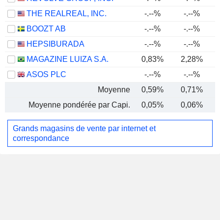
THE REALREAL, INC.
-.--%
-.--%
BOOZT AB
-.--%
-.--%
HEPSIBURADA
-.--%
-.--%
MAGAZINE LUIZA S.A.
0,83%
2,28%
ASOS PLC
-.--%
-.--%
Moyenne
0,59%
0,71%
Moyenne pondérée par Capi.
0,05%
0,06%
Grands magasins de vente par internet et
correspondance