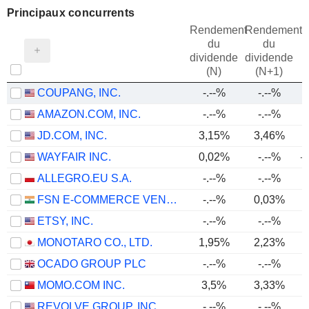
Principaux concurrents
Rendement
Rendement
du
du
dividende
dividende
(N)
(N+1)
COUPANG, INC.
-.--%
-.--%
AMAZON.COM, INC.
-.--%
-.--%
JD.COM, INC.
3,15%
3,46%
WAYFAIR INC.
0,02%
-.--%
-
ALLEGRO.EU S.A.
-.--%
-.--%
FSN E-COMMERCE VENTURES LIMITED
-.--%
0,03%
ETSY, INC.
-.--%
-.--%
MONOTARO CO., LTD.
1,95%
2,23%
OCADO GROUP PLC
-.--%
-.--%
MOMO.COM INC.
3,5%
3,33%
REVOLVE GROUP, INC.
-.--%
-.--%