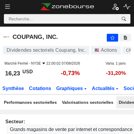
COUPANG, INC.
16,23
$
-0,73%
COUPANG, INC.
Dividendes sectoriels Coupang, Inc.
Actions
CP
Marché Fermé -
NYSE
22:00:02 07/08/2026
Varia. 1 janv.
USD
-0,73%
16,23
-31,20%
Synthèse
Cotations
Graphiques
Actualités
Soci
Performances sectorielles
Valorisations sectorielles
Dividen
Secteur: