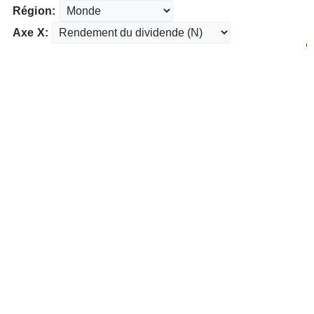
Région:
Axe X: