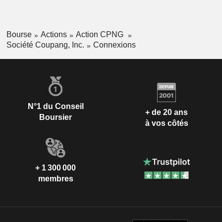
publicitaires associés à ces offres, et incluent également
Farfetch, sa place de marché mondiale dédiée à la mode de
luxe.
Bourse
Actions
Action CPNG
Société Coupang, Inc.
Connexions
N°1 du Conseil
+ de 20 ans
Boursier
à vos côtés
+ 1 300 000
membres