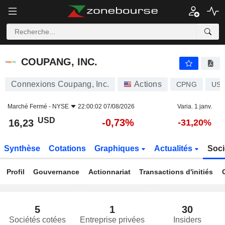
COUPANG, INC.
16,23
$
-0,73%
COUPANG, INC.
Connexions Coupang, Inc.
Actions
CPNG
US2
Marché Fermé -
NYSE
22:00:02 07/08/2026
Varia. 1 janv.
USD
-0,73%
16,23
-31,20%
Synthèse
Cotations
Graphiques
Actualités
Soci
Profil
Gouvernance
Actionnariat
Transactions d'initiés
5
1
30
Sociétés cotées
Entreprise privées
Insiders