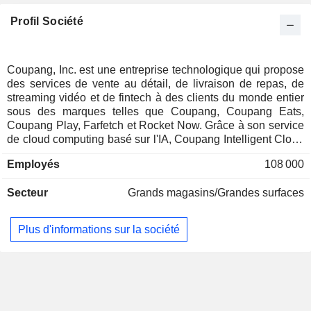
Profil Société
Coupang, Inc. est une entreprise technologique qui propose
des services de vente au détail, de livraison de repas, de
streaming vidéo et de fintech à des clients du monde entier
sous des marques telles que Coupang, Coupang Eats,
Coupang Play, Farfetch et Rocket Now. Grâce à son service
de cloud computing basé sur l'IA, Coupang Intelligent Cloud
(CIC), elle améliore ses services et ses opérations et
Employés
108 000
propose une offre « GPU-as-a-Service » (GPUaaS), y
compris à des tiers. Son segment « Product Commerce »
Secteur
Grands magasins/Grandes surfaces
comprend ses activités principales de vente au détail en
Corée (stock en propre) et ses offres de marketplace
(commerçants tiers), ainsi que Rocket Fresh, son offre de
Plus d'informations sur la société
produits alimentaires frais, et les produits publicitaires
associés à ces offres. Ses offres en développement
proposent Coupang Eats, son service de commande et de
livraison de repas en Corée, Coupang Play, un service de
streaming de contenu en ligne en Corée, la fintech, ses
activités de vente au détail à Taïwan, ainsi que les produits