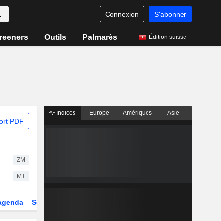
Connexion
S'abonner
reeners
Outils
Palmarès
Édition suisse
Indices
Europe
Amériques
Asie
ort PDF
ZM
MT
Agenda
Secteur
Dérivés
Fonds et ETFs