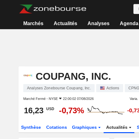
Marchés
Actualités
Analyses
Agenda
COUPANG, INC.
Analyses Zonebourse Coupang, Inc.
Actions
CPN
Marché Fermé -
NYSE
22:00:02 07/08/2026
Varia. 
16,23
-0,73%
USD
-0,7
Synthèse
Cotations
Graphiques
Actualités