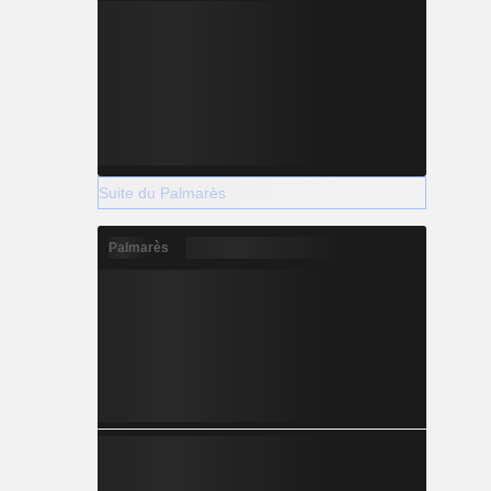
Suite du Palmarès
Palmarès