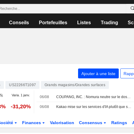
Conseils
Portefeuilles
Listes
Trading
Sc
Ajouter à une liste
Rapp
G
US22266T1097
Grands magasins/Grandes surfaces
5j.
Varia. 1 janv.
06/08
COUPANG, INC. : Nomura neutre sur le dossier
3%
-31,20%
06/08
Kakao mise sur les services d'IA plutôt que sur l'infrastructure et s'associe à Coupang Eats
Société
Finances
Valorisation
Consensus
Ratings