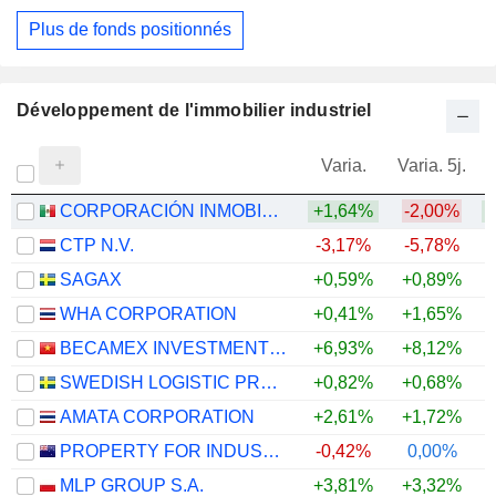
Plus de fonds positionnés
Développement de l'immobilier industriel
Varia.
Varia. 5j.
CORPORACIÓN INMOBILIARIA VESTA, S.A.B. DE C.V.
+1,64%
-2,00%
+
CTP N.V.
-3,17%
-5,78%
SAGAX
+0,59%
+0,89%
WHA CORPORATION
+0,41%
+1,65%
+
BECAMEX INVESTMENT AND INDUSTRIAL DEVELOPMENT GROUP
+6,93%
+8,12%
SWEDISH LOGISTIC PROPERTY AB
+0,82%
+0,68%
AMATA CORPORATION
+2,61%
+1,72%
+
PROPERTY FOR INDUSTRY LIMITED
-0,42%
0,00%
MLP GROUP S.A.
+3,81%
+3,32%
+