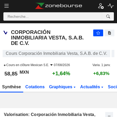
CORPORACIÓN INMOBILIARIA VESTA, S.A.B. DE C.V.
58,85
$
+1,64%
CORPORACIÓN
INMOBILIARIA VESTA, S.A.B.
DE C.V.
Cours Corporación Inmobiliaria Vesta, S.A.B. de C.V.
Cours en clôture
Mexican S.E.
07/08/2026
Varia. 1 janv.
MXN
+1,64%
58,85
+6,83%
Synthèse
Cotations
Graphiques
Actualités
Soci
Valorisation: Corporación Inmobiliaria Vesta,