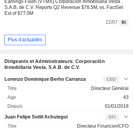
Earnings Flash (VTMX) Corporacion Inmobiliaria Vesta
S.A.B. de C.V. Reports Q2 Revenue $78.5M, vs. FactSet
Est of $77.0M
22/07
Plus d'actualités
Dirigeants et Administrateurs: Corporación
Inmobiliaria Vesta, S.A.B. de C.V.
Dirigeant
Titre
Age
Depuis
Lorenzo Dominique Berho Carranza
CEO
Directeur Général
43
01/01/2018
Juan Felipe Sottil Achutegui
DFI
Directeur Financier/CFO