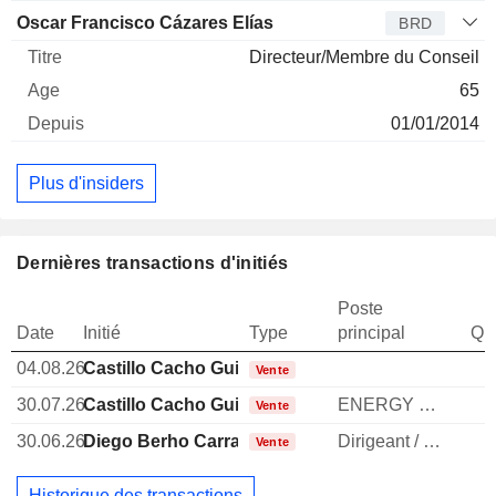
Oscar Francisco Cázares Elías
BRD
Directeur/Membre du Conseil
65
01/01/2014
Plus d'insiders
Dernières transactions d'initiés
Poste
Date
Initié
Type
principal
Qua
04.08.26
Castillo Cacho Guillermo Del
Vente
30.07.26
Castillo Cacho Guillermo Del
ENERGY MANAGER
Vente
30.06.26
Diego Berho Carranza
Dirigeant / cadre principal
Vente
Historique des transactions