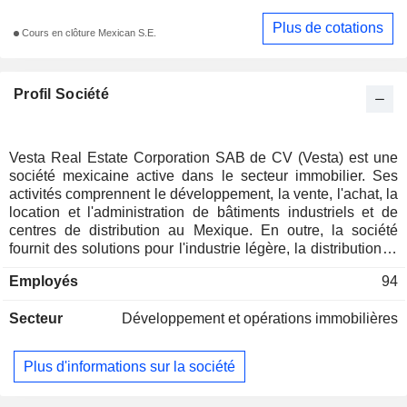
Plus de cotations
Cours en clôture Mexican S.E.
Profil Société
Vesta Real Estate Corporation SAB de CV (Vesta) est une
société mexicaine active dans le secteur immobilier. Ses
activités comprennent le développement, la vente, l'achat, la
location et l'administration de bâtiments industriels et de
centres de distribution au Mexique. En outre, la société
fournit des solutions pour l'industrie légère, la distribution et
le commerce électronique. Les activités de Vesta sont
Employés
94
présentes dans plusieurs États du Mexique et comptent plus
de 200 bâtiments industriels en activité. Les opérations
Secteur
Développement et opérations immobilières
immobilières réalisées par l'entreprise soutiennent des
industries telles que l'automobile, l'alimentation et les
boissons, la logistique ainsi que le plastique. La société
Plus d'informations sur la société
possède un certain nombre de filiales au Mexique, telles
que CIV Infraestructura S de RL de CV, Proyectos