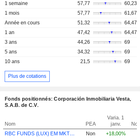
1 semaine
57,77
60,23
1 mois
57,77
61,67
Année en cours
51,32
64,47
1 an
47,42
64,47
3 ans
44,26
69
5 ans
34,32
69
10 ans
21,5
69
Plus de cotations
Fonds positionnés: Corporación Inmobiliaria Vesta,
S.A.B. de C.V.
Varia. 1
Nom
PEA
janv.
Not
RBC FUNDS (LUX) EM MKTS SM CP EQ O USD
Non
+18,00%