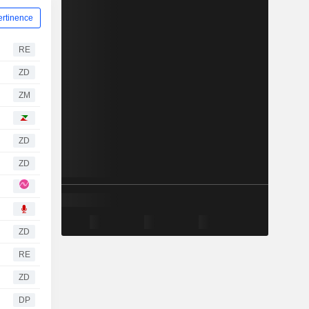
ertinence
RE
ZD
ZM
ZD
ZD
ZD
RE
ZD
DP