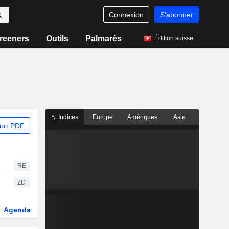
Connexion
S'abonner
reeners
Outils
Palmarès
Édition suisse
Indices
Europe
Amériques
Asie
ort PDF
RE
ZD
Agenda
Secteur
Dérivés
Fonds et ETFs