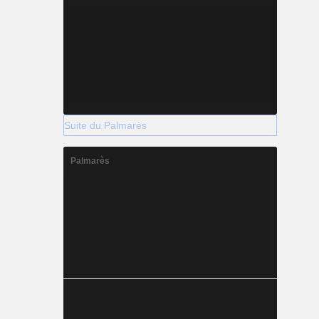
Suite du Palmarès
Palmarès