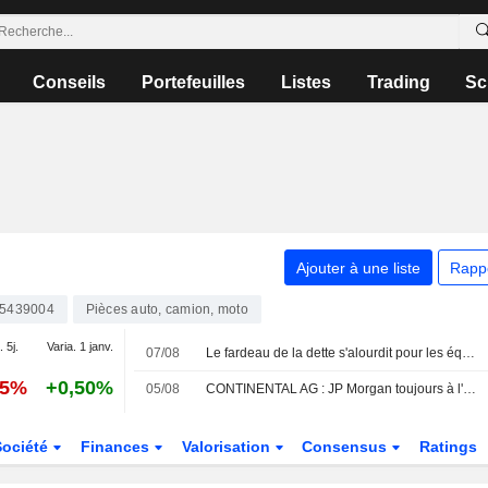
Conseils
Portefeuilles
Listes
Trading
Sc
Ajouter à une liste
Rapp
5439004
Pièces auto, camion, moto
. 5j.
Varia. 1 janv.
07/08
Le fardeau de la dette s'alourdit pour les équipementiers automobiles allemands, selon une étude
95%
+0,50%
05/08
CONTINENTAL AG : JP Morgan toujours à l'achat
Société
Finances
Valorisation
Consensus
Ratings