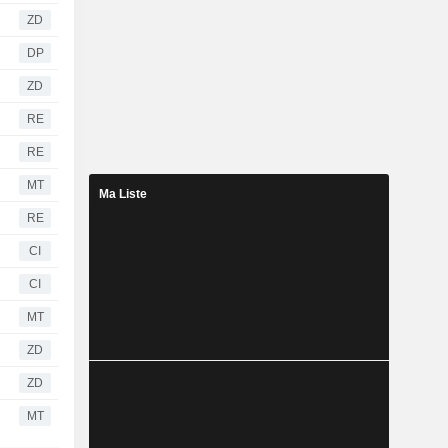
ZD
DP
ZD
RE
RE
MT
Ma Liste
RE
CI
CI
MT
ZD
ZD
MT