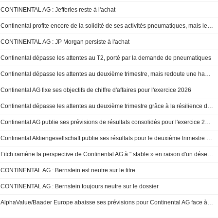
CONTINENTAL AG : Jefferies reste à l'achat
Continental profite encore de la solidité de ses activités pneumatiques, mais le Moyen-Orient pèse désormais
CONTINENTAL AG : JP Morgan persiste à l'achat
Continental dépasse les attentes au T2, porté par la demande de pneumatiques
Continental dépasse les attentes au deuxième trimestre, mais redoute une hausse du coût des matières premières
Continental AG fixe ses objectifs de chiffre d'affaires pour l'exercice 2026
Continental dépasse les attentes au deuxième trimestre grâce à la résilience de sa division pneumatiques
Continental AG publie ses prévisions de résultats consolidés pour l'exercice 2026
Continental Aktiengesellschaft publie ses résultats pour le deuxième trimestre et le premier semestre clos le 30 juin 2026
Fitch ramène la perspective de Continental AG à " stable » en raison d'un désendettement plus lent
CONTINENTAL AG : Bernstein est neutre sur le titre
CONTINENTAL AG : Bernstein toujours neutre sur le dossier
AlphaValue/Baader Europe abaisse ses prévisions pour Continental AG face à l'anticipation d'une baisse des volumes