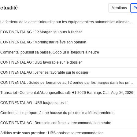
actualité
Mentions
P
Le fardeau de la dette s'alourdit pour les équipementiers automobiles allemands, selon une étude
CONTINENTAL AG : JP Morgan toujours à l'achat
CONTINENTAL AG : Morningstar relève son opinion
Continental poursuit sa baisse, Oddo BHF toujours à neutre
CONTINENTAL AG : UBS favorable sur le dossier
CONTINENTAL AG : Jefferies favorable sur le dossier
CONTINENTAL : Solide performance au T2 portée par les marges dans les pneumatiques ; objectifs confirmés sur fond de cession de ContiTech
Transcript : Continental Aktiengesellschaft, H1 2026 Earnings Call, Aug 04, 2026
CONTINENTAL AG : UBS toujours positif
Continental se prépare à une hausse du prix des matières premières
CONTINENTAL AG : Bernstein confirme sa recommandation neutre
Adidas reste sous pression : UBS abaisse sa recommandation