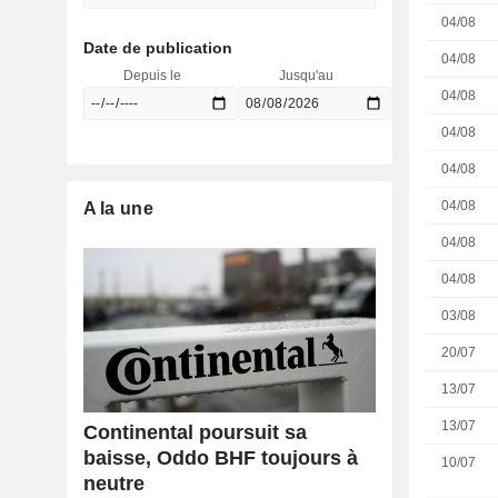
04/08
Date de publication
04/08
Depuis le
Jusqu'au
04/08
04/08
04/08
04/08
A la une
04/08
04/08
03/08
20/07
13/07
13/07
Continental poursuit sa
baisse, Oddo BHF toujours à
10/07
neutre