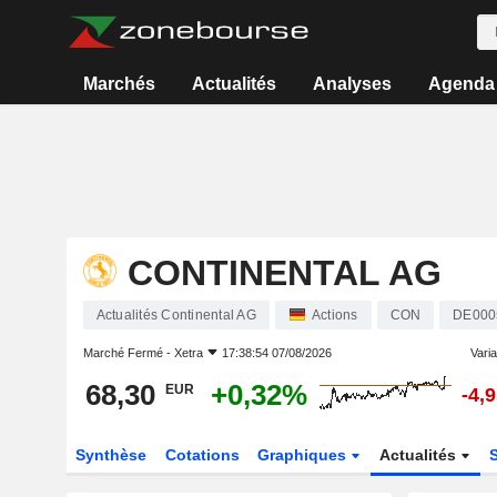
Marchés
Actualités
Analyses
Agenda
CONTINENTAL AG
Actualités Continental AG
Actions
CON
DE000
Marché Fermé -
Xetra
17:38:54 07/08/2026
Varia
68,30
+0,32%
EUR
-4,
Synthèse
Cotations
Graphiques
Actualités