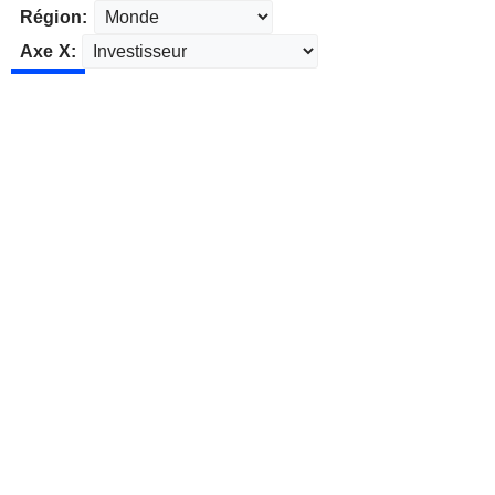
Région:
Axe X: