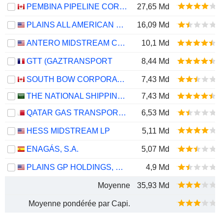
PEMBINA PIPELINE CORPORATION
27,65 Md
PLAINS ALL AMERICAN PIPELINE, L.P.
16,09 Md
ANTERO MIDSTREAM CORPORATION
10,1 Md
GTT (GAZTRANSPORT
8,44 Md
SOUTH BOW CORPORATION
7,43 Md
THE NATIONAL SHIPPING COMPANY OF SAUDI ARABIA
7,43 Md
QATAR GAS TRANSPORT COMPANY LIMITED (NAKILAT) (QPSC)
6,53 Md
HESS MIDSTREAM LP
5,11 Md
ENAGÁS, S.A.
5,07 Md
PLAINS GP HOLDINGS, L.P.
4,9 Md
Moyenne
35,93 Md
Moyenne pondérée par Capi.