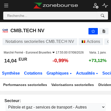
CMB.TECH NV
14,04
€
-0,99%
CMB.TECH NV
Notations sectorielles CMB.TECH NV
Actions
C
Marché Fermé -
Euronext Bruxelles
17:55:00 07/08/2026
Varia. 1 janv.
EUR
-0,99%
14,04
+73,12%
Synthèse
Cotations
Graphiques
Actualités
Soci
Performances sectorielles
Valorisations sectorielles
Dividen
Secteur: