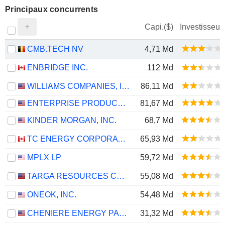
Principaux concurrents
Capi.($)
Investisseur
CMB.TECH NV
4,71 Md
ENBRIDGE INC.
112 Md
WILLIAMS COMPANIES, INC.
86,11 Md
ENTERPRISE PRODUCTS PARTNERS L.P.
81,67 Md
KINDER MORGAN, INC.
68,7 Md
TC ENERGY CORPORATION
65,93 Md
MPLX LP
59,72 Md
TARGA RESOURCES CORP.
55,08 Md
ONEOK, INC.
54,48 Md
CHENIERE ENERGY PARTNERS, L.P.
31,32 Md