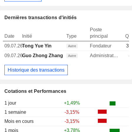
Dernières transactions d'initiés
Poste
Date
Initié
Type
principal
Qua
09.07.26
Tong Yue Yin
Fondateur
39
Autre
09.07.26
Guo Zhong Zhang
Administrateur
4
Autre
Historique des transactions
Cotations et Performances
1 jour
+1,49%
1 semaine
-3,15%
Mois en cours
-3,15%
1 mois
+3,78%