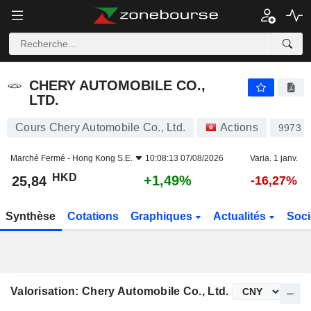
CHERY AUTOMOBILE CO., LTD.
25,84
$
+1,49%
CHERY AUTOMOBILE CO.,
LTD.
Cours Chery Automobile Co., Ltd.
Actions
9973
Marché Fermé -
Hong Kong S.E.
10:08:13 07/08/2026
Varia. 1 janv.
HKD
+1,49%
25,84
-16,27%
Synthèse
Cotations
Graphiques
Actualités
Soci
Valorisation: Chery Automobile Co., Ltd.