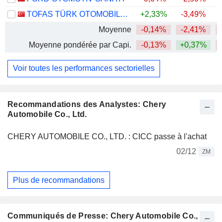
TOFAS TÜRK OTOMOBIL FABRIKASI ANONIM SIRKETI
+2,33%
-3,49%
+
Moyenne
-0,14%
-2,41%
Moyenne pondérée par Capi.
-0,13%
+0,37%
Voir toutes les performances sectorielles
Recommandations des Analystes: Chery
Automobile Co., Ltd.
CHERY AUTOMOBILE CO., LTD. : CICC passe à l'achat
02/12
ZM
Plus de recommandations
Communiqués de Presse: Chery Automobile Co.,