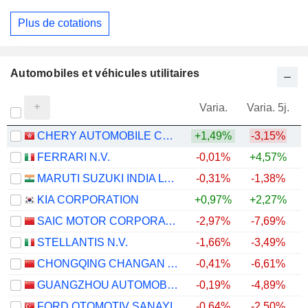
Plus de cotations
Automobiles et véhicules utilitaires
Varia.
Varia. 5j.
CHERY AUTOMOBILE CO., LTD.
+1,49%
-3,15%
FERRARI N.V.
-0,01%
+4,57%
MARUTI SUZUKI INDIA LTD
-0,31%
-1,38%
+
KIA CORPORATION
+0,97%
+2,27%
+
SAIC MOTOR CORPORATION LIMITED
-2,97%
-7,69%
STELLANTIS N.V.
-1,66%
-3,49%
CHONGQING CHANGAN AUTOMOBILE COMPANY LIMITED
-0,41%
-6,61%
GUANGZHOU AUTOMOBILE GROUP CO., LTD.
-0,19%
-4,89%
FORD OTOMOTIV SANAYI
-0,64%
-2,50%