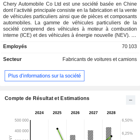
Chery Automobile Co Ltd est une société basée en Chine
dont l’activité principale consiste en la fabrication et la vente
de véhicules particuliers ainsi que de pièces et composants
automobiles. La gamme de véhicules particuliers de la
société comprend des véhicules à moteur à combustion
interne (ICE) et des véhicules à énergie nouvelle (NEV). La
société exerce également des activités de conception, de
Employés
70 103
développement et de fabrication de moteurs, de systèmes
de transmission et de châssis, principalement destinés aux
Secteur
Fabricants de voitures et camions
véhicules particuliers. Les marques de la société
comprennent CHERY, JETOUR, EXEED, iCAR et LUXEED.
La société exerce principalement ses activités sur les
Plus d'informations sur la société
marchés nationaux et internationaux.
Compte de Résultat et Estimations