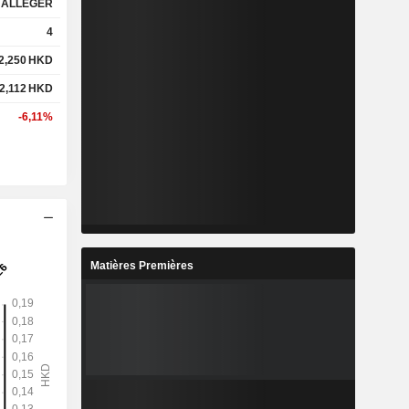
ALLEGER
4
2,250
HKD
2,112
HKD
-6,11%
Matières Premières