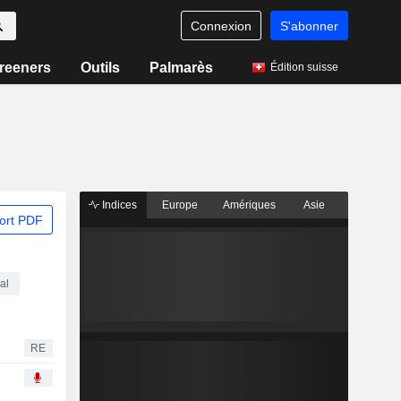
Connexion
S'abonner
reeners
Outils
Palmarès
Édition suisse
Indices
Europe
Amériques
Asie
ort PDF
al
RE