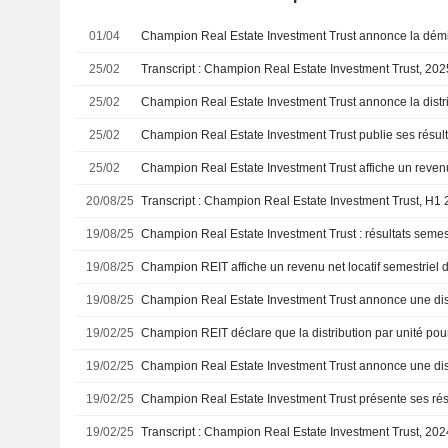
01/04
25/02
25/02
25/02
25/02
20/08/25
19/08/25
Champion Real Estate Investment Trust : résultats semes
19/08/25
Champion REIT affiche un revenu net locatif semestriel 
19/08/25
19/02/25
19/02/25
19/02/25
19/02/25