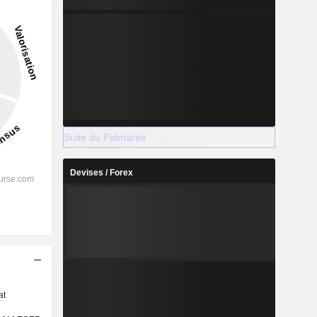
Suite du Palmarès
Devises / Forex
s
at