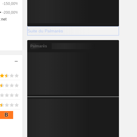
Suite du Palmarès
Palmarès
B