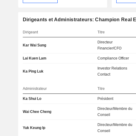
Dirigeants et Administrateurs: Champion Real E
Dirigeant
Titre
Directeur
Kar Wai Sung
Financier/CFO
Lai Kuen Lam
Compliance Officer
Investor Relations
Ka Ping Luk
Contact
Administrateur
Titre
Ka Shui Lo
Président
Directeur/Membre du
Wai Chee Cheng
Conseil
Directeur/Membre du
Yuk Keung Ip
Conseil