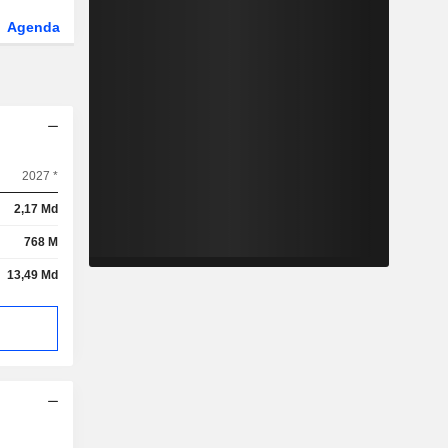
Agenda
Secteur
Dérivés
Fonds et ETFs
2027 *
2,17 Md
768 M
13,49 Md