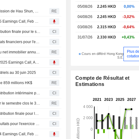
05/08/26
2.245 HKD
0,00%
Champion Real Estate Investment Trust annonce la démission de Hau Shun, Christina de ses fonctions de directrice exécutive et directrice générale
RE
04/08/26
2.245 HKD
-3,02%
Transcript : Champion Real Estate Investment Trust, 2025 Earnings Call, Feb 25, 2026
03/08/26
2.315 HKD
-0,64%
Champion Real Estate Investment Trust annonce la distribution finale pour le semestre clos le 31 décembre 2025, payable le 28 mai 2026
CI
31/07/26
2.330 HKD
+0,43%
Champion Real Estate Investment Trust publie ses résultats financiers pour l'exercice clos le 31 décembre 2025
CI
Plus d
Champion Real Estate Investment Trust affiche un revenu net immobilier annuel de 1 613 millions HKD
RE
Cours en différé Hong Kong
cotatio
S.E.
Transcript : Champion Real Estate Investment Trust, H1 2025 Earnings Call, Aug 19, 2025
triels au 30 juin 2025
CI
Compte de Résultat et
de 859 millions HK$
RE
Estimations
Champion Real Estate Investment Trust annonce une distribution intérimaire pour le semestre clos le 30 juin 2024, payable le 8 octobre 2025
CI
Champion REIT déclare que la distribution par unité pour le semestre clos le 31 décembre était de 0,0613 HK$.
RE
Champion Real Estate Investment Trust annonce une distribution finale pour le semestre clos le 31 décembre 2024, payable le 29 mai 2025
CI
Champion Real Estate Investment Trust présente ses résultats pour l'exercice clos le 31 décembre 2024
CI
Transcript : Champion Real Estate Investment Trust, 2024 Earnings Call, Feb 19, 2025