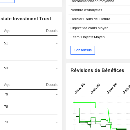
Recommandation moyenne
Nombre d'Analystes
state Investment Trust
Dernier Cours de Cloture
Objectif de cours Moyen
Age
Depuis
Ecart / Objectif Moyen
51
-
Consensus
-
-
53
-
Révisions de Bénéfices
Age
Depuis
79
-
78
-
73
-