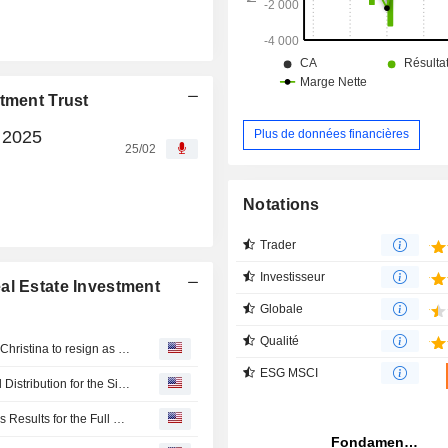
tment Trust
 2025
Plus de données financières
25/02
Notations
Trader
Investisseur
al Estate Investment
Globale
Qualité
Champion Real Estate Investment Trust says Hau Shun, Christina to resign as executive director, CEO
ESG MSCI
Champion Real Estate Investment Trust Announces Final Distribution for the Six Months Ended December 31, 2025, Payable on May 28, 2026
Champion Real Estate Investment Trust Reports Earnings Results for the Full Year Ended December 31, 2025