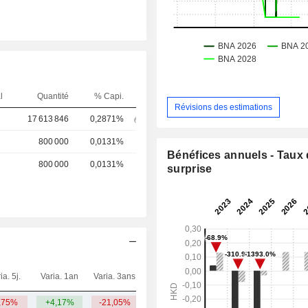
l
Quantité
% Capi.
Révisions des estimations
17 613 846
0,2871%
800 000
0,0131%
Bénéfices annuels - Taux
800 000
0,0131%
surprise
ia. 5j.
Varia. 1an
Varia. 3ans
Capi.($)
,75%
+4,17%
-21,05%
1,76 Md