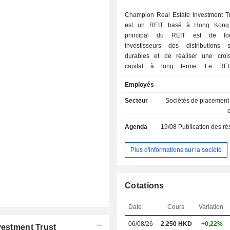
Champion Real Estate Investment Tr
est un REIT basé à Hong Kong. L
principal du REIT est de fou
investisseurs des distributions 
durables et de réaliser une cro
capital à long terme. Le REIT
principalement dans des immeubles 
Employés
et des propriétés commerciales qui 
des revenus locatifs. Il se concent
Secteur
Sociétés de placement
propriétés commerciales de catégo
des emplacements de premier ordre. 
Agenda
19/08
Publication des résultat
Citibank Plaza, Langham Place 
Langham Place Mall de chaque côté 
Victoria. Le REIT est géré par E
Plus d'informations sur la société
Management (CP) Limited.
Cotations
Date
Cours
Variation
06/08/26
2.250
HKD
+0,22%
vestment Trust