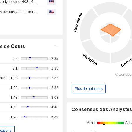
Champion Real Estate Investment Trust posts FY net property income HK$1,613 million
Champion Real Estate Investment Trust Reports Earnings Results for the Half Year Ended June 30, 2025
s de Cours
2,2
2,35
2,1
2,35
ours
1,98
2,82
1,98
2,82
Plus de notations
1,48
3,08
1,48
4,46
Consensus des Analyste
1,48
6,89
Vente
Ach
otations