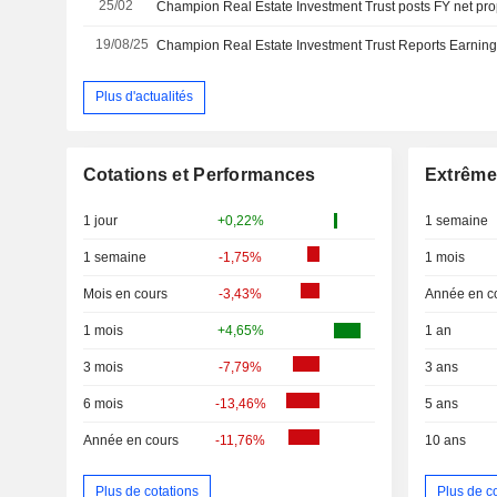
25/02
19/08/25
Plus d'actualités
Cotations et Performances
Extrême
1 jour
+0,22%
1 semaine
1 semaine
-1,75%
1 mois
Mois en cours
-3,43%
Année en c
1 mois
+4,65%
1 an
3 mois
-7,79%
3 ans
6 mois
-13,46%
5 ans
Année en cours
-11,76%
10 ans
Plus de cotations
Plus de c