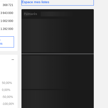
Espace mes listes
368 721
3 943 000
Palmarès
1 002 000
1 282 000
e
ns