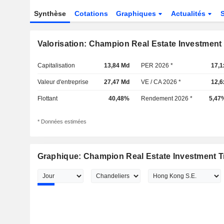
Synthèse
Cotations
Graphiques
Actualités
Valorisation: Champion Real Estate Investment 
Capitalisation
13,84 Md
PER 2026 *
17,1
Valeur d'entreprise
27,47 Md
VE / CA 2026 *
12,6
Flottant
40,48%
Rendement 2026 *
5,47
* Données estimées
Graphique: Champion Real Estate Investment T