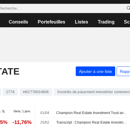
Conseils
Portefeuilles
Listes
Trading
Sc
TATE
Ajouter à une liste
Rapp
2778
HK2778034606
Sociétés de placement immobilier commerci
. 5j.
Varia. 1 janv.
01/04
Champion Real Estate Investment Trust annonce la démission de Hau Shun, Christina de ses fonctions de directrice exécutive et directrice générale
75%
-11,76%
25/02
Transcript : Champion Real Estate Investment Trust, 2025 Earnings Call, Feb 25, 2026