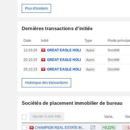
Plus d'insiders
Dernières transactions d'initiés
Date
Initié
Type
Poste principa
12.03.26
GREAT EAGLE HOLDINGS LTD.
Société
Autre
20.10.25
GREAT EAGLE HOLDINGS LTD.
Société
Autre
20.10.25
GREAT EAGLE HOLDINGS LTD.
Société
Autre
Historique des transactions
Sociétés de placement immobilier de bureau
Ajouter à une liste
Varia.
Var
CHAMPION REAL ESTATE INVESTMENT TRUST
+0,22%
-1