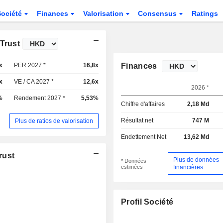
Société
Finances
Valorisation
Consensus
Ratings
Trust
x
PER 2027 *
16,8x
Finances
x
VE / CA 2027 *
12,6x
2026 *
%
Rendement 2027 *
5,53%
Chiffre d'affaires
2,18 Md
Résultat net
747 M
Plus de ratios de valorisation
Endettement Net
13,62 Md
rust
Plus de données
* Données
estimées
financières
Profil Société