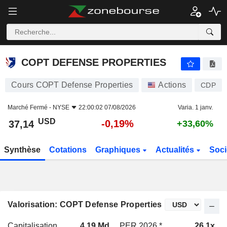
COPT DEFENSE PROPERTIES
37,14
$
-0,19%
COPT DEFENSE PROPERTIES
Cours COPT Defense Properties
Actions
CDP
Marché Fermé -
NYSE
22:00:02 07/08/2026
Varia. 1 janv.
USD
-0,19%
37,14
+33,60%
Synthèse
Cotations
Graphiques
Actualités
Soci
Valorisation: COPT Defense Properties
Capitalisation
4,19 Md
PER 2026 *
26,1x