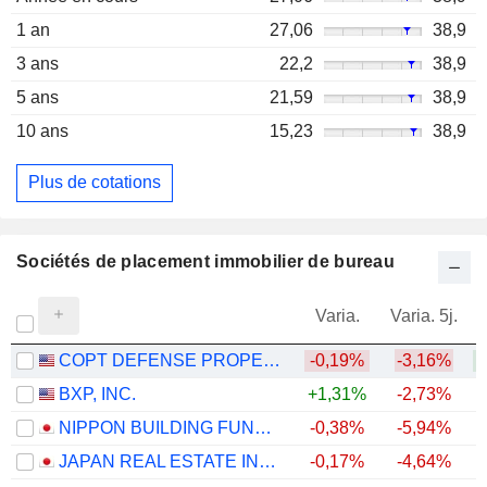
1 an
27,06
38,9
3 ans
22,2
38,9
5 ans
21,59
38,9
10 ans
15,23
38,9
Plus de cotations
Sociétés de placement immobilier de bureau
Varia.
Varia. 5j.
COPT DEFENSE PROPERTIES
-0,19%
-3,16%
+
BXP, INC.
+1,31%
-2,73%
NIPPON BUILDING FUND INC.
-0,38%
-5,94%
JAPAN REAL ESTATE INVESTMENT CORPORATION
-0,17%
-4,64%