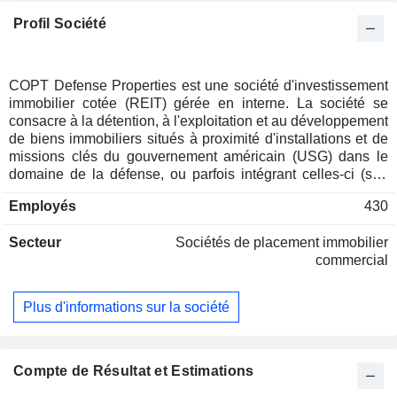
Profil Société
COPT Defense Properties est une société d'investissement
immobilier cotée (REIT) gérée en interne. La société se
consacre à la détention, à l'exploitation et au développement
de biens immobiliers situés à proximité d'installations et de
missions clés du gouvernement américain (USG) dans le
domaine de la défense, ou parfois intégrant celles-ci (son
portefeuille Défense/TI). Parmi les locataires de la société
Employés
430
figurent le gouvernement américain et ses sous-traitants du
secteur de la défense, qui exercent principalement des
Secteur
Sociétés de placement immobilier
activités prioritaires en matière de sécurité nationale et qui
commercial
ont généralement besoin d’aménagements immobiliers
essentiels à leur mission et hautement sécurisés. Son
portefeuille Défense/TI comprend environ 199 biens
Plus d'informations sur la société
immobiliers en exploitation totalisant 22,7 millions de pieds
carrés, dont 16,8 millions de pieds carrés répartis dans 168
immeubles de bureaux et 5,9 millions de pieds carrés
répartis dans 31 coques de centres de données à locataire
Compte de Résultat et Estimations
unique. Elle détient environ 24 de ces coques de centres de