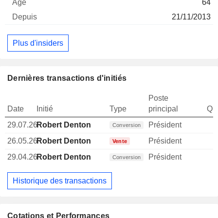
64
21/11/2013
Plus d'insiders
Dernières transactions d'initiés
Poste
Date
Initié
Type
principal
Qua
29.07.26
Robert Denton
Président
Conversion
26.05.26
Robert Denton
Président
Vente
29.04.26
Robert Denton
Président
Conversion
Historique des transactions
Cotations et Performances