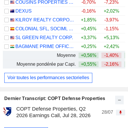
COUSINS PROPERTIES INCORPORATED
-0,70%
-7,23%
DEXUS
-0,16%
+2,02%
KILROY REALTY CORPORATION
+1,85%
-3,97%
COLONIAL SFL, SOCIMI, S.A.
+0,45%
-1,15%
SL GREEN REALTY CORP.
+3,37%
+5,13%
BAGMANE PRIME OFFICE REIT
+0,25%
+2,42%
Moyenne
+0,56%
-1,40%
Moyenne pondérée par Capi.
+0,55%
-2,16%
Voir toutes les performances sectorielles
Dernier Transcript: COPT Defense Properties
COPT Defense Properties, Q2
28/07
2026 Earnings Call, Jul 28, 2026