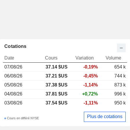
Cotations
Date
Cours
Variation
Volume
07/08/26
37.14 $US
-0,19%
654 k
06/08/26
37.21 $US
-0,45%
744 k
05/08/26
37.38 $US
-1,14%
873 k
04/08/26
37.81 $US
+0,72%
996 k
03/08/26
37.54 $US
-1,11%
950 k
Plus de cotations
Cours en différé NYSE