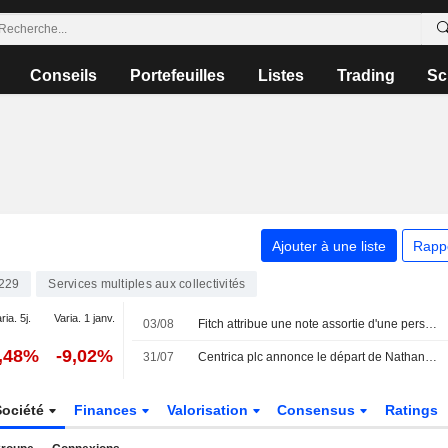
Conseils
Portefeuilles
Listes
Trading
Sc
Ajouter à une liste
Rapp
229
Services multiples aux collectivités
ria. 5j.
Varia. 1 janv.
03/08
Fitch attribue une note assortie d'une perspective stable à Centrica, saluant la solidité de son bilan
0,48%
-9,02%
31/07
Centrica plc annonce le départ de Nathan Mark Bostock de son poste de directeur, effectif au 31 juillet 2026
Société
Finances
Valorisation
Consensus
Ratings