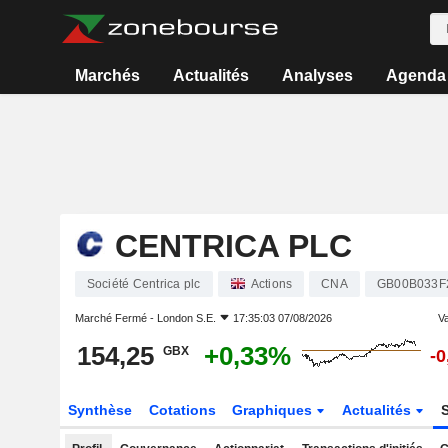
Marchés
Actualités
Analyses
Agenda
CENTRICA PLC
Société Centrica plc
Actions
CNA
GB00B033F
Marché Fermé -
London S.E.
17:35:03 07/08/2026
Va
154,25
+0,33%
GBX
-
Synthèse
Cotations
Graphiques
Actualités