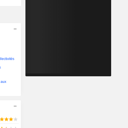
lectivités
x
 aux