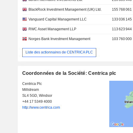
BlackRock Investment Management (UK) Ltd.
155 768 061
Vanguard Capital Management LLC
133 036 145
RWC Asset Management LLP
113 623 944
Norges Bank Investment Management
103 760 000
Liste des actionnaires de CENTRICA PLC
Coordonnées de la Société: Centrica plc
Centrica Plc
Millstream
SL4 5GD, Windsor
+44 17 5349 4000
http://www.centrica.com