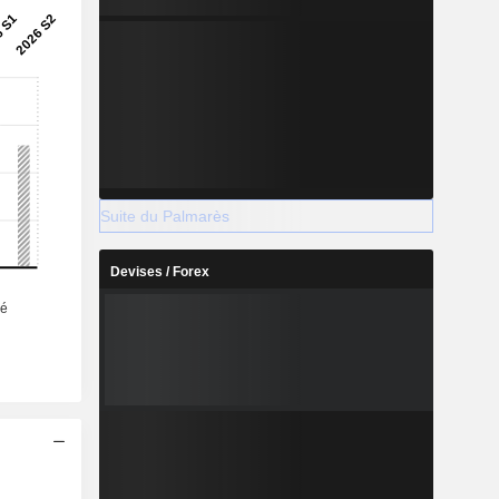
Suite du Palmarès
Devises / Forex