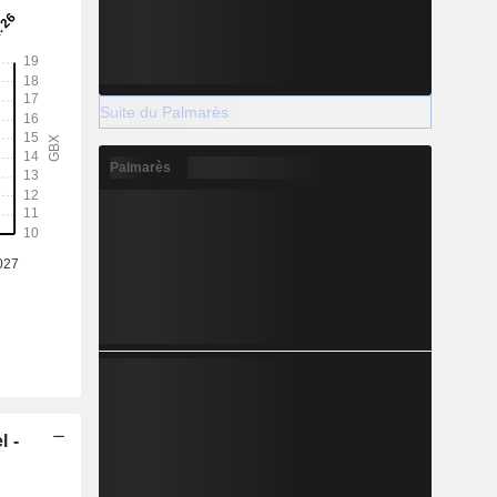
Suite du Palmarès
Palmarès
l -