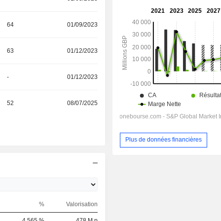
64
01/09/2023
63
01/12/2023
-
01/12/2023
52
08/07/2025
Plus de données financières
%
Valorisation
4,565 %
478 M p