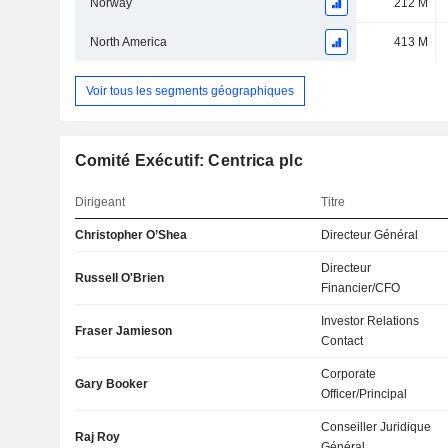
Norway
212 M
North America
413 M
Voir tous les segments géographiques
Comité Exécutif: Centrica plc
Dirigeant
Titre
Christopher O’Shea
Directeur Général
Directeur
Russell O'Brien
Financier/CFO
Investor Relations
Fraser Jamieson
Contact
Corporate
Gary Booker
Officer/Principal
Conseiller Juridique
Raj Roy
Général