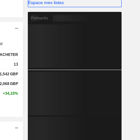
Espace mes listes
Palmarès
s
at
ACHETER
13
1,542
GBP
2,068
GBP
+34,10%