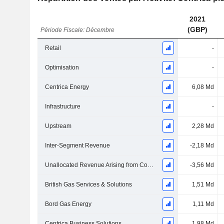
2021
(GBP)
Période Fiscale: Décembre
Retail
-
Optimisation
-
Centrica Energy
6,08 Md
Infrastructure
-
Upstream
2,28 Md
Inter-Segment Revenue
-2,18 Md
Unallocated Revenue Arising from Contracts in Scope of IFRS 9 Included in Business Performance
-3,56 Md
British Gas Services & Solutions
1,51 Md
Bord Gas Energy
1,11 Md
Centrica Business Solutions
1,98 Md