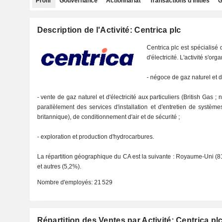
Profil
Gouvernance
Actionnariat
Transactions d'initiés
G
Description de l'Activité: Centrica plc
Centrica plc est spécialisé 
d'électricité. L'activité s'or
- négoce de gaz naturel et d'é
- vente de gaz naturel et d'électricité aux particuliers (British Gas 
parallèlement des services d'installation et d'entretien de systèm
britannique), de conditionnement d'air et de sécurité ;
- exploration et production d'hydrocarbures.
La répartition géographique du CA est la suivante : Royaume-Uni (8
et autres (5,2%).
Nombre d'employés:
21 529
Répartition des Ventes par Activité: Centrica pl