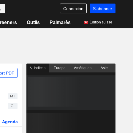
Connexion
S'abonner
reeners
Outils
Palmarès
Édition suisse
Indices
Europe
Amériques
Asie
ort PDF
MT
CI
Agenda
Secteur
Dérivés
Fonds et ETFs