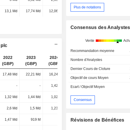
Plus de notations
13,1 Md
17,74 Md
12,06 Md
-
Consensus des Analyste
Vente
Ach
 plc
Recommandation moyenne
2022
2023
2024
2025
Nombre d'Analystes
(GBP)
(GBP)
(GBP)
(GBP)
Dernier Cours de Cloture
17,48 Md
22,21 Md
16,24 Md
15,82 Md
Objectif de cours Moyen
-
-
1,42 Md
1,64 Md
Ecart / Objectif Moyen
1,32 Md
1,44 Md
1,02 Md
1,02 Md
Consensus
2,6 Md
1,5 Md
1,23 Md
1,01 Md
1,47 Md
919 M
-
-
Révisions de Bénéfices