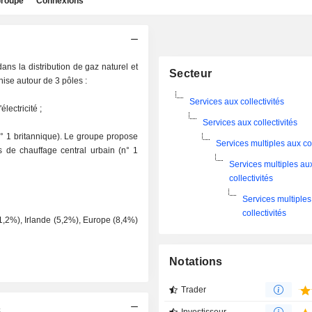
roupe
Connexions
dans la distribution de gaz naturel et
Secteur
ganise autour de 3 pôles :
Services aux collectivités
lectricité ;
Services aux collectivités
; n° 1 britannique). Le groupe propose
Services multiples aux col
es de chauffage central urbain (n° 1
Services multiples au
collectivités
Services multiples
collectivités
1,2%), Irlande (5,2%), Europe (8,4%)
Notations
Trader
c