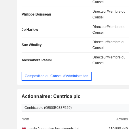
Conseil
Directeur/Membre du
Philippe Boisseau
Conseil
Directeur/Membre du
Jo Harlow
Conseil
Directeur/Membre du
Sue Whalley
Conseil
Directeur/Membre du
Alessandra Pasini
Conseil
Composition du Conseil d'Administration
Actionnaires: Centrica plc
Nom
Actions
abrdn Alternative Investments Ltd.
210 885 440