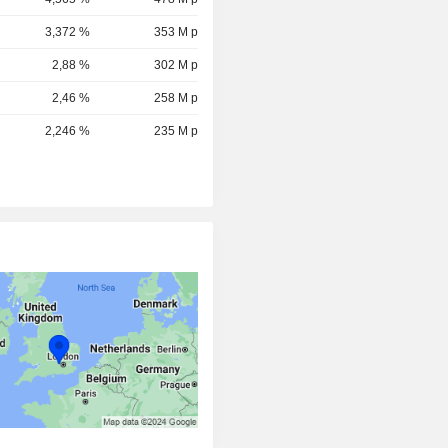
3,372 %
353 M p
2,88 %
302 M p
2,46 %
258 M p
2,246 %
235 M p