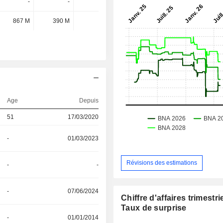
-
-
-
-
867 M
390 M
-
-
Age
Depuis
51
17/03/2020
-
01/03/2023
Révisions des estimations
-
-
-
07/06/2024
Chiffre d'affaires trimestrie
Taux de surprise
-
01/01/2014