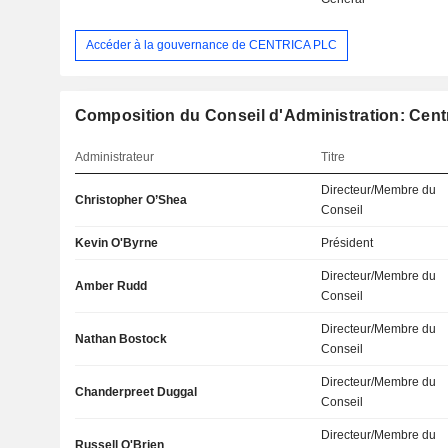
Accéder à la gouvernance de CENTRICA PLC
Composition du Conseil d'Administration: Centr
Administrateur
Titre
Directeur/Membre du
Christopher O’Shea
Conseil
Kevin O'Byrne
Président
Directeur/Membre du
Amber Rudd
Conseil
Directeur/Membre du
Nathan Bostock
Conseil
Directeur/Membre du
Chanderpreet Duggal
Conseil
Directeur/Membre du
Russell O'Brien