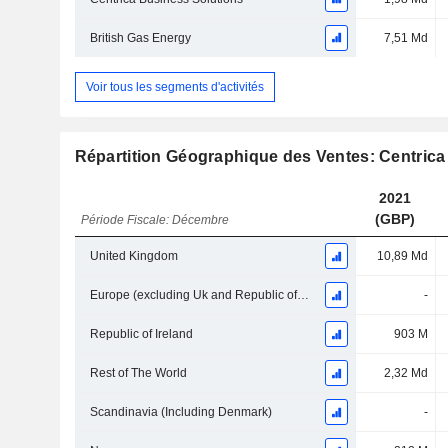
British Gas Energy
7,51 Md
Voir tous les segments d'activités
Répartition Géographique des Ventes: Centrica
2021
(GBP)
Période Fiscale: Décembre
United Kingdom
10,89 Md
Europe (excluding Uk and Republic of Ireland)
-
Republic of Ireland
903 M
Rest of The World
2,32 Md
Scandinavia (Including Denmark)
-