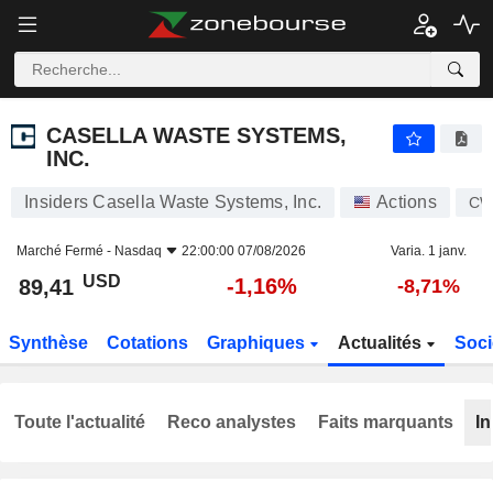
CASELLA WASTE SYSTEMS, INC.
89,41
$
-1,16%
CASELLA WASTE SYSTEMS,
INC.
Insiders Casella Waste Systems, Inc.
Actions
CW
Marché Fermé -
Nasdaq
22:00:00 07/08/2026
Varia. 1 janv.
USD
-1,16%
89,41
-8,71%
Synthèse
Cotations
Graphiques
Actualités
Soci
Toute l'actualité
Reco analystes
Faits marquants
In