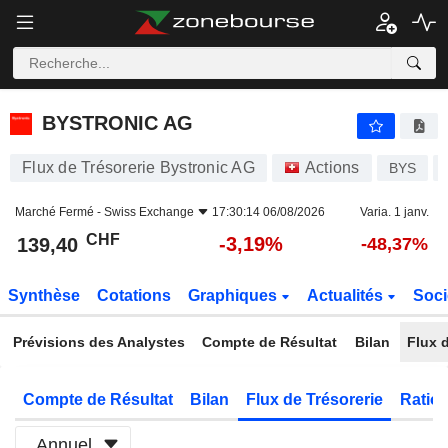
BYSTRONIC AG
139,40
CHF
-3,19%
BYSTRONIC AG
Flux de Trésorerie Bystronic AG
Actions
BYS
Marché Fermé -
Swiss Exchange
17:30:14 06/08/2026
Varia. 1 janv.
CHF
-3,19%
139,40
-48,37%
Synthèse
Cotations
Graphiques
Actualités
Soci
Prévisions des Analystes
Compte de Résultat
Bilan
Flux d
Compte de Résultat
Bilan
Flux de Trésorerie
Ratios
Annuel