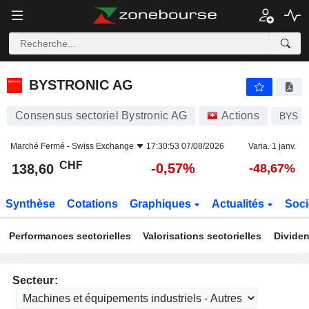
BYSTRONIC AG
138,60
CHF
-0,57%
BYSTRONIC AG
Consensus sectoriel Bystronic AG
Actions
BYS
Marché Fermé -
Swiss Exchange
17:30:53 07/08/2026
Varia. 1 janv.
CHF
-0,57%
138,60
-48,67%
Synthèse
Cotations
Graphiques
Actualités
Soci
Performances sectorielles
Valorisations sectorielles
Dividen
Secteur: