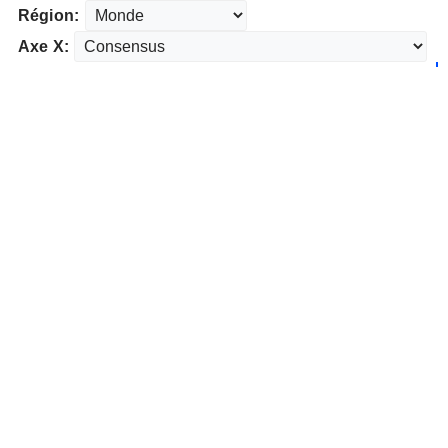
Région:
Axe X: