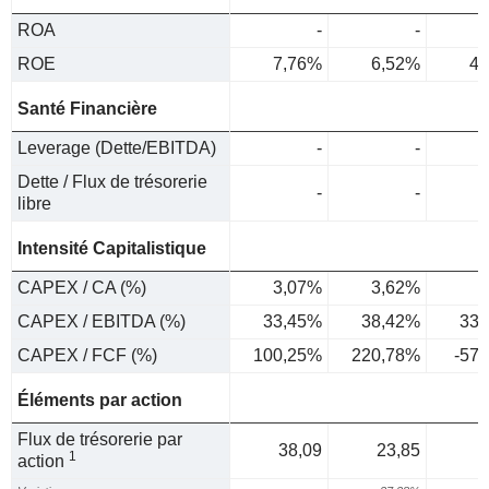
ROA
-
-
ROE
7,76%
6,52%
4,
Santé Financière
Leverage (Dette/EBITDA)
-
-
Dette / Flux de trésorerie
-
-
libre
Intensité Capitalistique
CAPEX / CA (%)
3,07%
3,62%
2
CAPEX / EBITDA (%)
33,45%
38,42%
33,
CAPEX / FCF (%)
100,25%
220,78%
-57
Éléments par action
Flux de trésorerie par
38,09
23,85
-
1
action