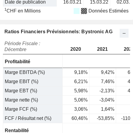
Date de publication
16.03.21
15.03.22
02.03.2
1
CHF en Millions
Données Estimées
Ratios Financiers Prévisionnels: Bystronic AG
Période Fiscale :
2020
2021
202
Décembre
Profitabilité
Marge EBITDA (%)
9,18%
9,42%
6,
Marge EBIT (%)
6,21%
7,46%
4,
Marge EBT (%)
5,98%
-2,13%
4,
Marge nette (%)
5,06%
-3,04%
3
Marge FCF (%)
3,06%
1,64%
FCF / Résultat net (%)
60,46%
-53,85%
-110
Rentabilité