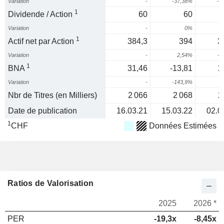
Variation
-
-37,38%
-1
1
Dividende / Action
60
60
Variation
-
0%
1
Actif net par Action
384,3
394
3
Variation
-
2,54%
-1
1
BNA
31,46
-13,81
1
Variation
-
-143,9%
2
Nbr de Titres (en Milliers)
2 066
2 068
2
Date de publication
16.03.21
15.03.22
02.0
1
CHF
Données Estimées
Ratios de Valorisation
2025
2026 *
PER
-19,3x
-8,45x