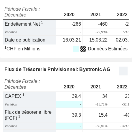
Période Fiscale :
2020
2021
2022
Décembre
1
Endettement Net
-266
-460
-21
Variation
-
-72,93%
53,0
Date de publication
16.03.21
15.03.22
02.03.2
1
CHF en Millions
Données Estimées
Flux de Trésorerie Prévisionnel: Bystronic AG
Période Fiscale :
2020
2021
2022
Décembre
1
CAPEX
39,4
34
23,
Variation
-
-13,71%
-31,1
Flux de trésorerie libre
39,3
15,4
-40,
1
(FCF)
Variation
-
-60,81%
-363,6