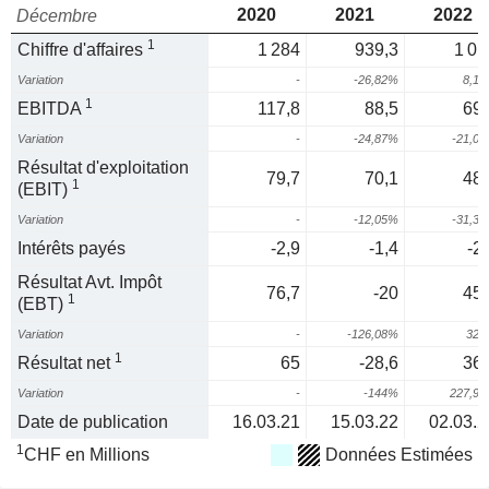
2020
2021
2022
Décembre
1
Chiffre d'affaires
1 284
939,3
1 01
Variation
-
-26,82%
8,1
1
EBITDA
117,8
88,5
69,
Variation
-
-24,87%
-21,0
Résultat d'exploitation
79,7
70,1
48,
1
(EBIT)
Variation
-
-12,05%
-31,3
Intérêts payés
-2,9
-1,4
-2
Résultat Avt. Impôt
76,7
-20
45,
1
(EBT)
Variation
-
-126,08%
327
1
Résultat net
65
-28,6
36,
Variation
-
-144%
227,9
Date de publication
16.03.21
15.03.22
02.03.2
1
CHF en Millions
Données Estimées