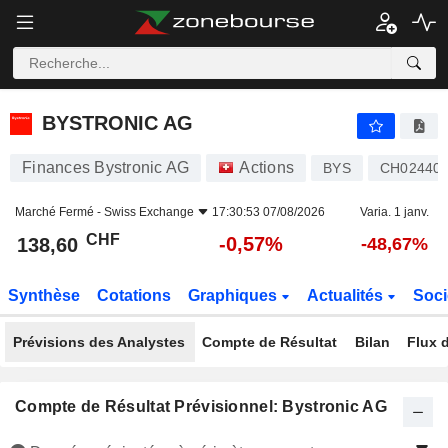
BYSTRONIC AG
138,60
CHF
-0,57%
BYSTRONIC AG
Finances Bystronic AG
Actions
BYS
CH02440
Marché Fermé -
Swiss Exchange
17:30:53 07/08/2026
Varia. 1 janv.
CHF
-0,57%
138,60
-48,67%
Synthèse
Cotations
Graphiques
Actualités
Soci
Prévisions des Analystes
Compte de Résultat
Bilan
Flux d
Compte de Résultat Prévisionnel: Bystronic AG