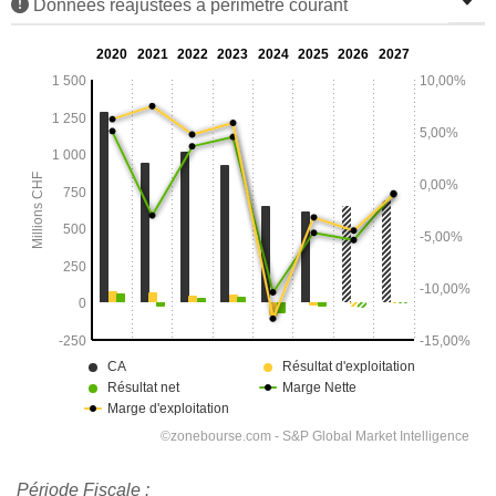
Données réajustées à périmètre courant
Période Fiscale :