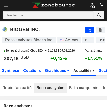
BIOGEN INC.
207,16
$
+0,43%
BIOGEN INC.
Reco analystes Biogen Inc.
Actions
BIIB
US09
Temps réel estimé
Cboe BZX
21:18:31 07/08/2026
Varia. 1 janv.
USD
+0,43%
207,16
+17,51%
Synthèse
Cotations
Graphiques
Actualités
Soci
Toute l'actualité
Reco analystes
Faits marquants
In
Reco analystes