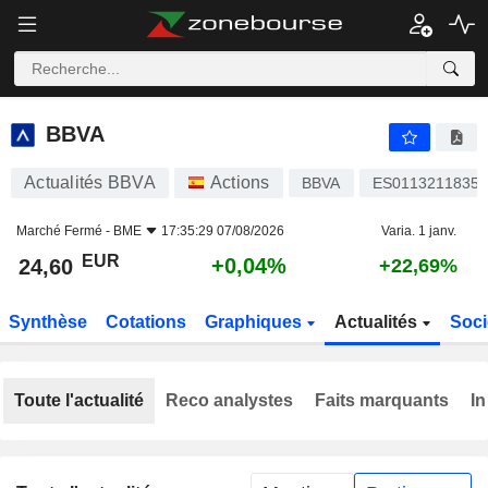
BBVA
24,60
€
+0,04%
BBVA
Actualités BBVA
Actions
BBVA
ES0113211835
Marché Fermé -
BME
17:35:29 07/08/2026
Varia. 1 janv.
EUR
+0,04%
24,60
+22,69%
Synthèse
Cotations
Graphiques
Actualités
Soci
Toute l'actualité
Reco analystes
Faits marquants
In