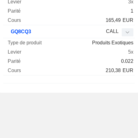
3x
1
165,49
EUR
CALL
GQ8CQ3
Produits Exotiques
5x
0.022
210,38
EUR