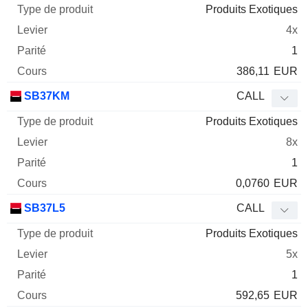
Produits Exotiques
4x
1
386,11
EUR
SB37KM
CALL
Produits Exotiques
8x
1
0,0760
EUR
SB37L5
CALL
Produits Exotiques
5x
1
592,65
EUR