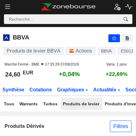
BBVA
24,60
€
+0,04%
BBVA
Produits de levier BBVA
Actions
BBVA
ES0113
Marché Fermé -
BME
17:35:29 07/08/2026
Varia. 1 janv.
EUR
+0,04%
24,60
+22,69%
Synthèse
Cotations
Graphiques
Actualités
Soci
Tous
Warrants
Turbos
Produits de levier
Produits d'inv
Filtres
Produits Dérivés