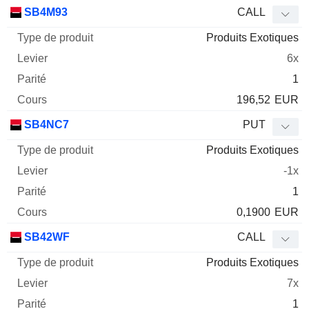
SB4M93
CALL
Produits Exotiques
6x
1
196,52
EUR
SB4NC7
PUT
Produits Exotiques
-1x
1
0,1900
EUR
SB42WF
CALL
Produits Exotiques
7x
1