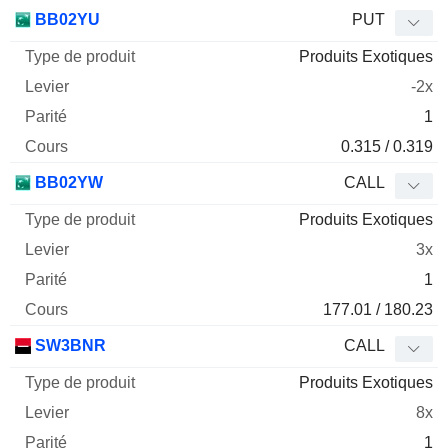
BB02YU
PUT
Produits Exotiques
-2x
1
0.315 / 0.319
BB02YW
CALL
Produits Exotiques
3x
1
177.01 / 180.23
SW3BNR
CALL
Produits Exotiques
8x
1