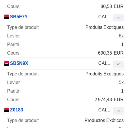
80,58
EUR
SB5F7Y
CALL
Produits Exotiques
6x
1
690,35
EUR
SB5N9X
CALL
Produits Exotiques
5x
1
2 974,43
EUR
Z0183
CALL
Productos Exóticos