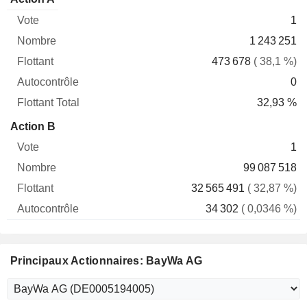
Vote
Nombre
Flottant
Autocontrôle
Total
1
1 243 251
473 678
( 38,1 %)
0
32,93 %
Action B
1
99 087 518
32 565 491
( 32,87 %)
34 302
( 0,0346 %)
Principaux Actionnaires: BayWa AG