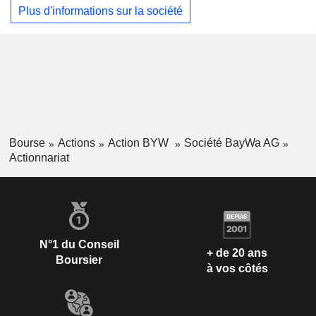
d'oléagineux. Le segment Agri Trade & Service négocie
Plus d'informations sur la société
directement avec les agriculteurs. Le secteur de
l'équipement agricole comprend la vente, l'entretien et les
services de réparation de machines et d'équipements. Le
segment "Global Produce" englobe le commerce mondial
des fruits et des légumes-fruits. Le segment de la
construction couvre les matériaux de construction, les
nouvelles constructions et la rénovation.
Bourse
Actions
Action BYW
Société BayWa AG
Actionnariat
N°1 du Conseil
+ de 20 ans
Boursier
à vos côtés