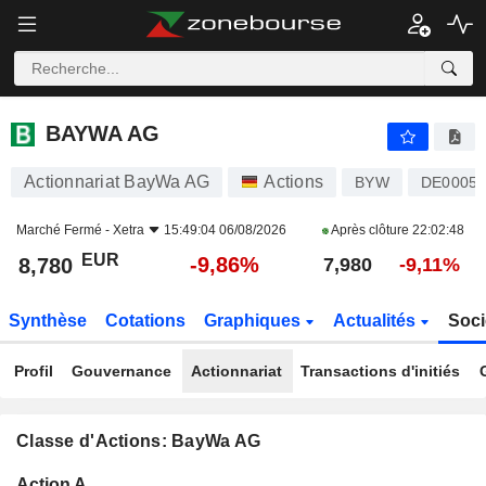
BAYWA AG
8,780
€
-9,86%
BAYWA AG
Actionnariat BayWa AG
Actions
BYW
DE00051
Marché Fermé -
Xetra
15:49:04 06/08/2026
Après clôture
22:02:48
EUR
-9,86%
8,780
7,980
-9,11%
Synthèse
Cotations
Graphiques
Actualités
Soci
Profil
Gouvernance
Actionnariat
Transactions d'initiés
Classe d'Actions: BayWa AG
Flottant
Action A