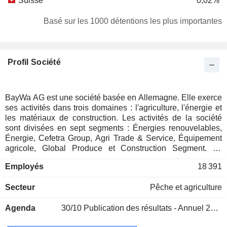
Suisse
0,02%
Basé sur les 1000 détentions les plus importantes
Profil Société
BayWa AG est une société basée en Allemagne. Elle exerce
ses activités dans trois domaines : l'agriculture, l'énergie et
les matériaux de construction. Les activités de la société
sont divisées en sept segments : Énergies renouvelables,
Énergie, Cefetra Group, Agri Trade & Service, Équipement
agricole, Global Produce et Construction Segment. Le
segment des énergies renouvelables comprend la
Employés
18 391
planification de projets, la gestion de parcs éoliens et
solaires. Il comprend la planification et la maintenance des
Secteur
Pêche et agriculture
installations, le commerce de l'énergie. Le secteur de
l'énergie se compose d'un réseau qui fournit du fioul
Agenda
30/10
Publication des résultats - Annuel 2025
domestique, des carburants et des lubrifiants. Le segment
Cefetra Group assure le commerce de céréales et