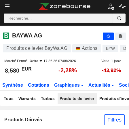
BAYWA AG
8,580
€
-2,28%
BAYWA AG
Produits de levier BayWa AG
Actions
BYW
DE
Marché Fermé -
Xetra
17:35:36 07/08/2026
Varia. 1 janv.
EUR
-2,28%
8,580
-43,92%
Synthèse
Cotations
Graphiques
Actualités
Soci
Tous
Warrants
Turbos
Produits de levier
Produits d'inv
Filtres
Produits Dérivés