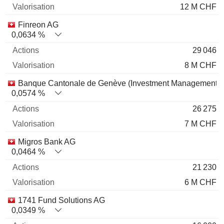
12 M CHF
Finreon AG
0,0634 %
29 046
8 M CHF
Banque Cantonale de Genève (Investment Management)
0,0574 %
26 275
7 M CHF
Migros Bank AG
0,0464 %
21 230
6 M CHF
1741 Fund Solutions AG
0,0349 %