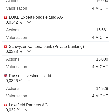
16 000
4 M CHF
LUKB Expert Fondsleitung AG
0,0342 %
15 661
4 M CHF
Schwyzer Kantonalbank (Private Banking)
0,0328 %
15 000
4 M CHF
Russell Investments Ltd.
0,0326 %
14 928
4 M CHF
Lakefield Partners AG
0,032 %