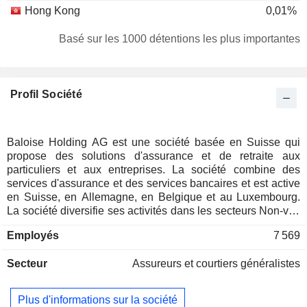
Hong Kong
0,01%
Basé sur les 1000 détentions les plus importantes
Profil Société
Baloise Holding AG est une société basée en Suisse qui
propose des solutions d'assurance et de retraite aux
particuliers et aux entreprises. La société combine des
services d'assurance et des services bancaires et est active
en Suisse, en Allemagne, en Belgique et au Luxembourg.
La société diversifie ses activités dans les secteurs Non-vie,
Vie, Gestion d'actifs et services bancaires et Autres activités.
Employés
7 569
Le secteur Non-vie comprend les assurances accident et
santé, ainsi que les produits des secteurs de la
Secteur
Assureurs et courtiers généralistes
responsabilité civile, de l'automobile, des biens et de la
marine. Le secteur Vie comprend, entre autres, les
assurances de constitution de capital et les couvertures de
Plus d'informations sur la société
risque. Le segment opérationnel Gestion d'actifs et activités