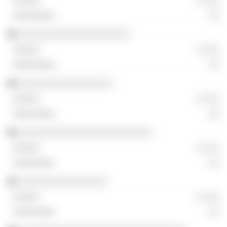
░ ░░░
░░
░░░░░░░░░░░░░░░░░░░░
░ ░░░
░░
░░░░░░░░░░░░░░░░░
░ ░░░
░░
░░░░░░░░░░░░░░░░░░░░░░░░
░ ░░░
░░
░░░░░░░░░░░░░░░░
░ ░░░
░░