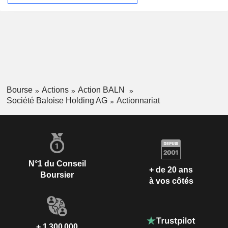
bancaires englobe les domaines de la gestion d'actifs liés
aux activités bancaires ainsi que les activités bancaires
proprement dites. Le segment Autres activités comprend les
sociétés d'investissement en actions, les sociétés
immobilières et les sociétés de financement.
Bourse
Actions
Action BALN
Société Baloise Holding AG
Actionnariat
N°1 du Conseil
+ de 20 ans
Boursier
à vos côtés
+ 1 300 000