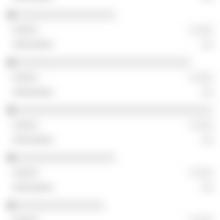
░░░░░░░░░░░░░░░░░░
░ ░░░
░░
░░░░░░░░░░░░░░░░░░░░░░░░░░░░░░░░
░ ░░░
░░
░░░░░░░░░░░░░░░░░░░░░░░░░░░░░░░░░░░░
░ ░░░
░░
░░░░░░░░░░░░░░░░░░
░ ░░░
░░
░░░░░░░░░░░░░░░░