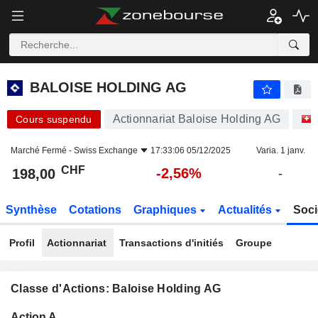
BALOISE HOLDING AG
198,00
CHF
-2,56%
BALOISE HOLDING AG
Actionnariat Baloise Holding AG
Cours suspendu
Marché Fermé -
Swiss Exchange
17:33:06 05/12/2025
Varia. 1 janv.
CHF
-2,56%
198,00
-
Synthèse
Cotations
Graphiques
Actualités
Soci
Profil
Actionnariat
Transactions d'initiés
Groupe
Classe d'Actions: Baloise Holding AG
Flottant
Action A