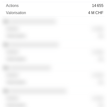
14 655
4 M CHF
░░░░░░░░░░░░░░░░░░
░ ░░░
░░
░░░░░░░░░░░░░░░░░░░
░ ░░░
░░
░░░░░░░░░░░░░░░░
░ ░░░
░░
░░░░░░░░░░░░░░░░░░░░░░
░ ░░░
░░