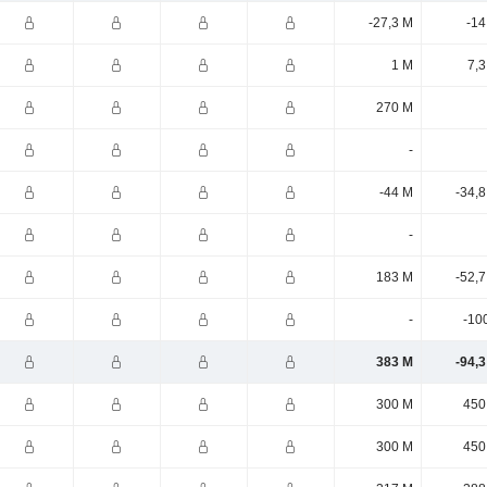
-27,3 M
-14
1 M
7,3
270 M
-
-44 M
-34,
-
183 M
-52,
-
-10
383 M
-94,
300 M
450
300 M
450