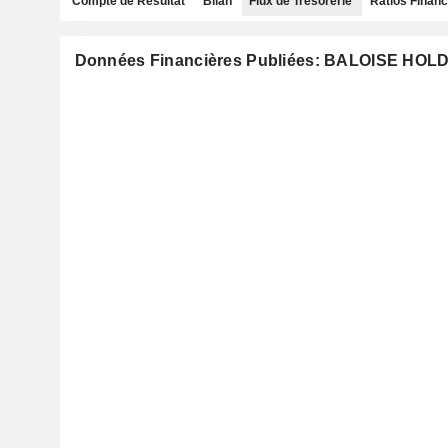
Compte de Résultat
Bilan
Flux de Trésorerie
Ratios Financ
Données Financières Publiées: BALOISE HOL