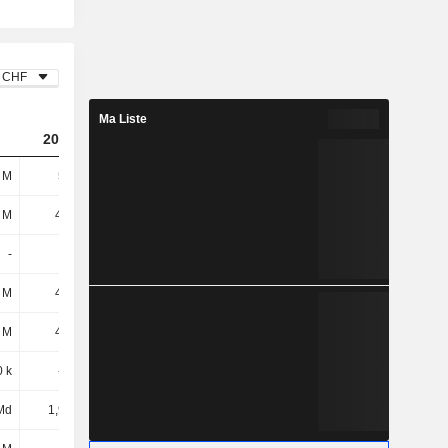
CHF
Ma Liste
2022
2023
2024
 M
548 M
240 M
385 M
 M
41,4 M
22,9 M
29,6 M
-
-
-
-
 M
41,4 M
22,9 M
29,6 M
 M
49,7 M
53,1 M
43,9 M
 k
-200 k
-100 k
3,9 M
Md
1,91 Md
-2,56 Md
-2,06 Md