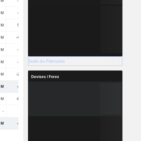
 M
-362 M
-812 M
-162 M
 M
-362 M
-812 M
-162 M
 M
54,5 M
54,2 M
56,6 M
6 M
-45,3 M
-33,3 M
-28,3 M
 M
-316 M
-335 M
-349 M
Suite du Palmarès
 M
-316 M
-335 M
-349 M
8 M
-21,1 M
-20,1 M
-15,3 M
Devises / Forex
 M
-156 M
-597 M
-348 M
3 M
-85,2 M
-92,5 M
27,2 M
-
-
-
-10,4 M
 M
-703 M
-386 M
-271 M