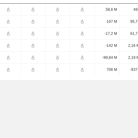
58,6 M
49
107 M
95,7
-17,2 M
61,7
-142 M
2,16 
-99,84 M
2,19 
706 M
-937