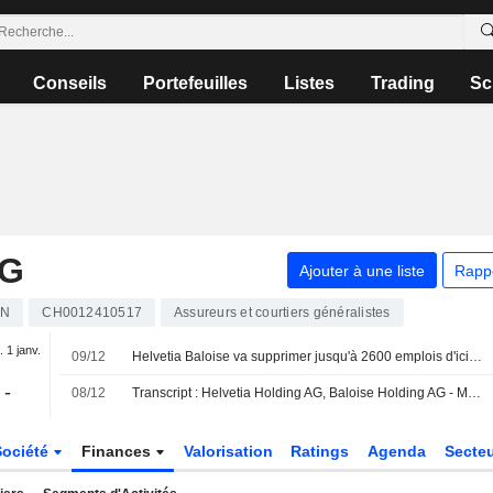
Conseils
Portefeuilles
Listes
Trading
Sc
AG
Ajouter à une liste
Rapp
LN
CH0012410517
Assureurs et courtiers généralistes
. 1 janv.
09/12
Helvetia Baloise va supprimer jusqu'à 2600 emplois d'ici 2028
-
08/12
Transcript : Helvetia Holding AG, Baloise Holding AG - M&A Call
Société
Finances
Valorisation
Ratings
Agenda
Secte