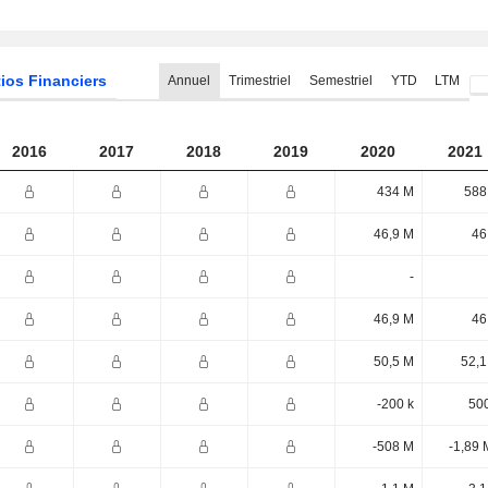
ios Financiers
Annuel
Trimestriel
Semestriel
YTD
LTM
2016
2017
2018
2019
2020
2021
434 M
588
46,9 M
46
-
46,9 M
46
50,5 M
52,1
-200 k
500
-508 M
-1,89 