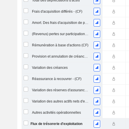
Total des dépréciations d'actifs
Frais d'acquisition différés - (CF)
Amort. Des frais d'acquisition de polices différés - (CF) différés - (CF)
(Revenus) pertes sur participations - (CF)
Rémunération à base d'actions (CF)
Provision et annulation de créances irrécouvrables
Variation des créances
Réassurance à recouvrer - (CF)
Variation des réserves d'assurance / du passif
Variation des autres actifs nets d'exploitation (perçus)
Autres activités opérationnelles
Flux de trésorerie d'exploitation