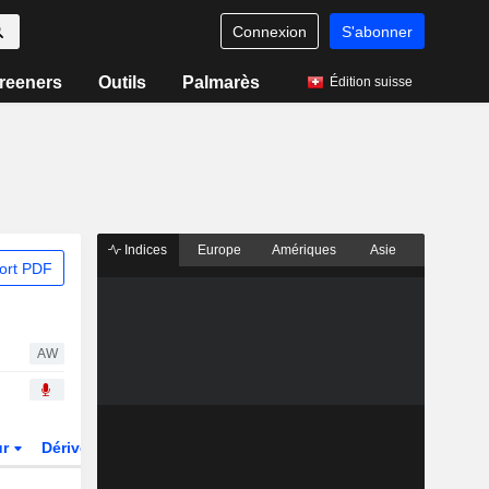
Connexion
S'abonner
reeners
Outils
Palmarès
Édition suisse
Indices
Europe
Amériques
Asie
ort PDF
AW
ur
Dérivés
Fonds et ETFs