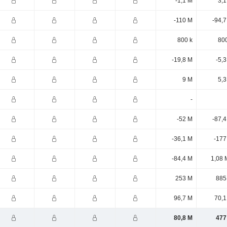
-1,1 M
3,1
-110 M
-94,
800 k
800
-19,8 M
-5,
9 M
5,3
-
-52 M
-87,
-36,1 M
-177
-84,4 M
1,08 
253 M
885
96,7 M
70,1
80,8 M
477