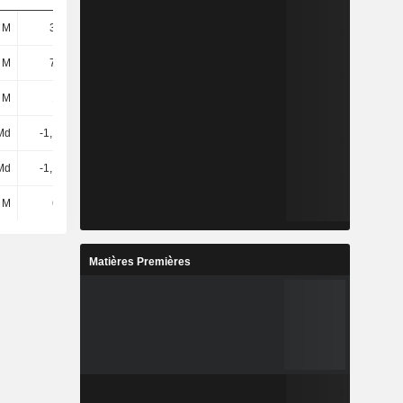
 M
37,2 M
45,6 M
61,4 M
 M
74,7 M
35,9 M
65,6 M
 M
173 M
-262 M
-11,7 M
Md
-1,16 Md
-734 M
-805 M
Md
-1,13 Md
-684 M
-755 M
 M
640 M
987 M
1,19 Md
Matières Premières