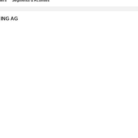
iers
Segments d'Activités
DING AG