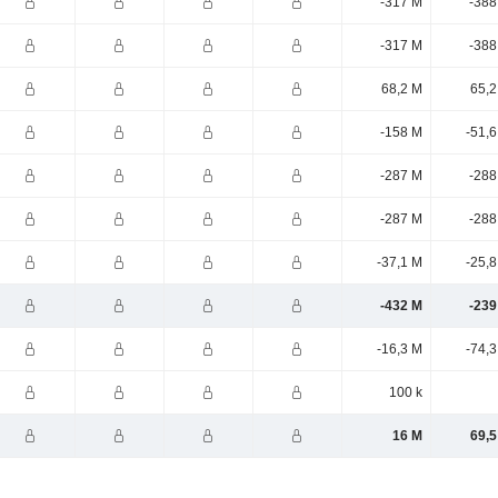
-317 M
-388
-317 M
-388
68,2 M
65,2
-158 M
-51,
-287 M
-288
-287 M
-288
-37,1 M
-25,
-432 M
-239
-16,3 M
-74,
100 k
16 M
69,5