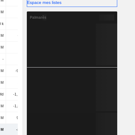
 M
6,3 M
16 M
6,5 M
Espace mes listes
7 M
-98 M
-
-
Palmarès
 k
800 k
-
-
3 M
-4,9 M
20,7 M
14,8 M
 M
6 M
4 M
1,1 M
-
-
-2,2 M
-2,3 M
4 M
-99,2 M
1,13 Md
-319 M
 M
129 M
109 M
-846 M
Md
-1,14 Md
-
-
 M
-1,84 Md
1,43 Md
2,78 Md
 M
93,3 M
32,6 M
85,5 M
 M
-388 M
496 M
123 M