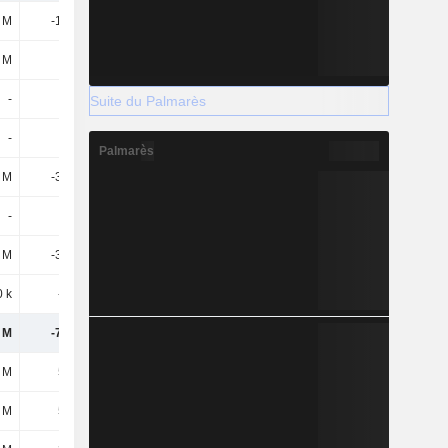
 M
-14,6 M
-16,2 M
-28,9 M
 M
4,1 M
600 k
7,9 M
-
-
-146 M
-
Suite du Palmarès
-
-
16 M
-300 k
Palmarès
8 M
-30,6 M
-37,9 M
-29,3 M
-
-
-
-
7 M
-33,1 M
-8,3 M
-12 M
0 k
-100 k
-
100 k
3 M
-74,3 M
-192 M
-62,5 M
 M
535 M
550 M
150 M
 M
535 M
550 M
150 M