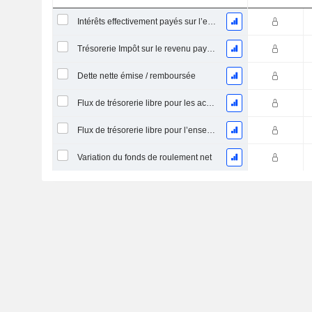
Intérêts effectivement payés sur l’exercice
Trésorerie Impôt sur le revenu payé (remboursement)Impôt effectivement payé (remboursé) sur l’exercice
Dette nette émise / remboursée
Flux de trésorerie libre pour les actionnaires FCFE
Flux de trésorerie libre pour l’ensemble des pourvoyeurs de fonds (créanciers et actionnaires) FCFF
Variation du fonds de roulement net