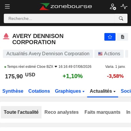
AVERY DENNISON CORPORATION
175,90
$
+1,10%
AVERY DENNISON
CORPORATION
Actualités Avery Dennison Corporation
Actions
Temps réel estimé
Cboe BZX
16:16:49 07/08/2026
Varia. 1 janv.
USD
+1,10%
175,90
-3,58%
Synthèse
Cotations
Graphiques
Actualités
Soci
Toute l'actualité
Reco analystes
Faits marquants
In