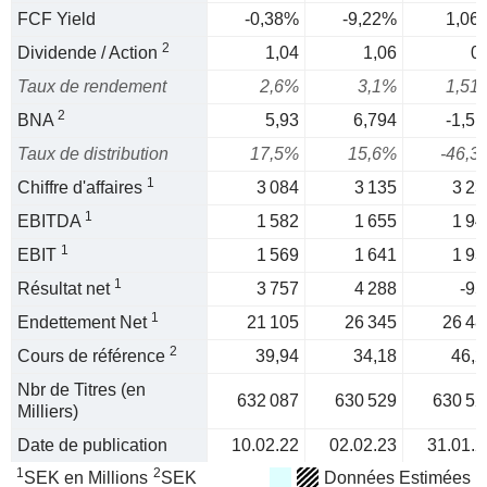
FCF Yield
-0,38%
-9,22%
1,06
2
Dividende / Action
1,04
1,06
0,
Taux de rendement
2,6%
3,1%
1,51
2
BNA
5,93
6,794
-1,51
Taux de distribution
17,5%
15,6%
-46,3
1
Chiffre d'affaires
3 084
3 135
3 23
1
EBITDA
1 582
1 655
1 94
1
EBIT
1 569
1 641
1 93
1
Résultat net
3 757
4 288
-95
1
Endettement Net
21 105
26 345
26 48
2
Cours de référence
39,94
34,18
46,2
Nbr de Titres (en
632 087
630 529
630 52
Milliers)
Date de publication
10.02.22
02.02.23
31.01.2
1
2
SEK en Millions
SEK
Données Estimées