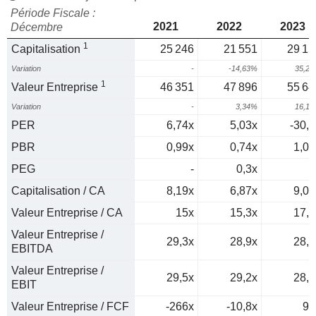
Période Fiscale :
2021
2022
2023
Décembre
1
Capitalisation
25 246
21 551
29 15
Variation
-
-14,63%
35,2
1
Valeur Entreprise
46 351
47 896
55 64
Variation
-
3,34%
16,1
PER
6,74x
5,03x
-30,6
PBR
0,99x
0,74x
1,06
PEG
-
0,3x
0
Capitalisation / CA
8,19x
6,87x
9,02
Valeur Entreprise / CA
15x
15,3x
17,2
Valeur Entreprise /
29,3x
28,9x
28,7
EBITDA
Valeur Entreprise /
29,5x
29,2x
28,8
EBIT
Valeur Entreprise / FCF
-266x
-10,8x
94