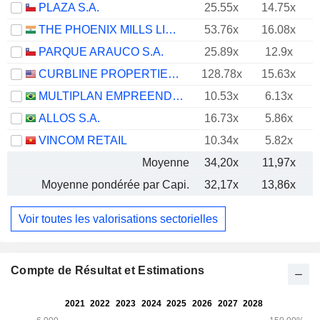
PLAZA S.A.
25.55x
14.75x
THE PHOENIX MILLS LIMITED
53.76x
16.08x
PARQUE ARAUCO S.A.
25.89x
12.9x
CURBLINE PROPERTIES CORP.
128.78x
15.63x
MULTIPLAN EMPREENDIMENTOS IMOBILIARIOS S.A.
10.53x
6.13x
ALLOS S.A.
16.73x
5.86x
VINCOM RETAIL
10.34x
5.82x
Moyenne
34,20x
11,97x
Moyenne pondérée par Capi.
32,17x
13,86x
Voir toutes les valorisations sectorielles
Compte de Résultat et Estimations