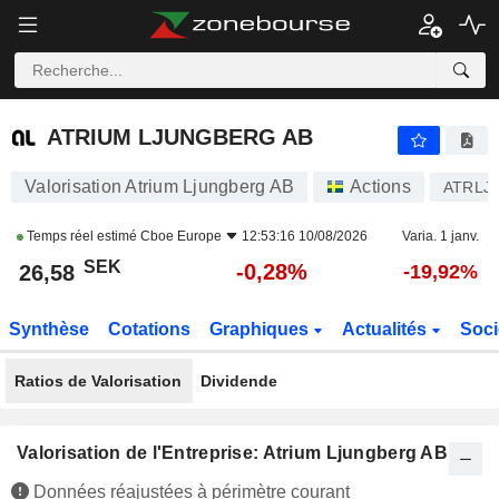
ATRIUM LJUNGBERG AB
26,58
kr
-0,28%
ATRIUM LJUNGBERG AB
Valorisation Atrium Ljungberg AB
Actions
ATRLJ 
Temps réel estimé
Cboe Europe
12:53:16 10/08/2026
Varia. 1 janv.
SEK
-0,28%
26,58
-19,92%
Synthèse
Cotations
Graphiques
Actualités
Soci
Ratios de Valorisation
Dividende
Valorisation de l'Entreprise: Atrium Ljungberg AB
Données réajustées à périmètre courant